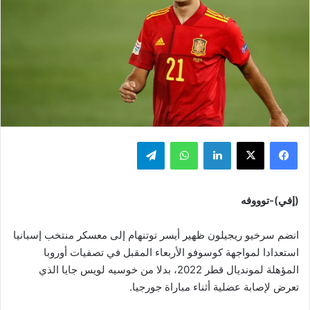
فيسبوك
‫X
لينكدإن
واتساب
تيلقرام
(إفي)-توووفه
انضم سرخيو ريجيلون ظهير أيسر توتنهام إلى معسكر منتخب إسبانيا
استعدادا لمواجهة كوسوفو الأربعاء المقبل في تصفيات أوروبا
المؤهلة لمونديال قطر 2022، بدلا من خوسيه لويس جايا الذي
تعرض لإصابة عضلية أثناء مباراة جورجيا.