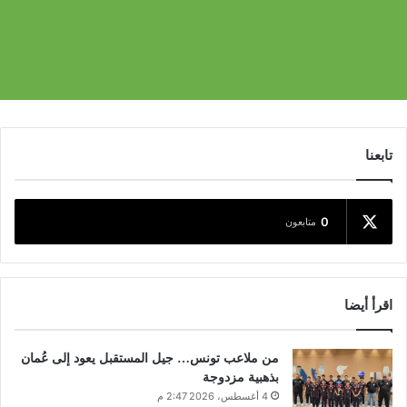
تابعنا
0
متابعون
اقرأ أيضا
من ملاعب تونس… جيل المستقبل يعود إلى عُمان
بذهبية مزدوجة
4 أغسطس، 2026 2:47 م