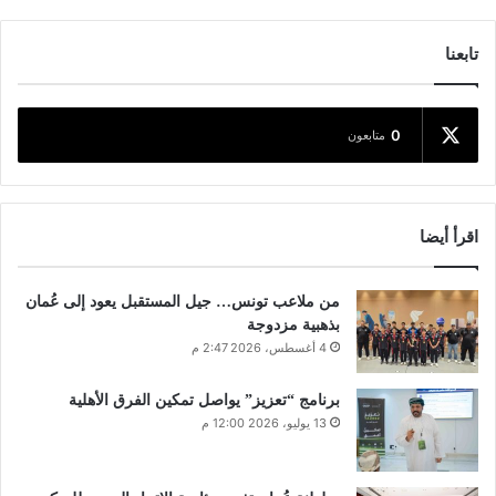
تابعنا
0
متابعون
اقرأ أيضا
من ملاعب تونس… جيل المستقبل يعود إلى عُمان
بذهبية مزدوجة
4 أغسطس، 2026 2:47 م
برنامج “تعزيز” يواصل تمكين الفرق الأهلية
13 يوليو، 2026 12:00 م