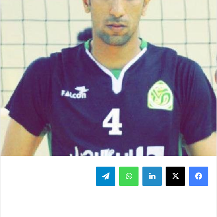
فيسبوك
‫X
لينكدإن
واتساب
تيلقرام