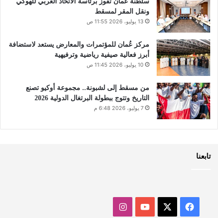
سلطنة عُمان تفوز برئاسة الاتحاد العربي للهوكي
ونقل المقر لمسقط
13 يوليو، 2026 11:55 ص
مركز عُمان للمؤتمرات والمعارض يستعد لاستضافة
أبرز فعالية صيفية رياضية وترفيهية
10 يوليو، 2026 11:45 ص
من مسقط إلى لشبونة.. مجموعة أوكيو تصنع
التاريخ وتتوج ببطولة البرتغال الدولية 2026
7 يوليو، 2026 6:48 م
تابعنا
‫X
فيسبوك
‫YouTube
انستقرام