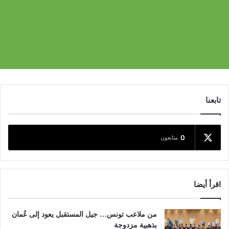
تابعنا
0
متابعون
اقرأ أيضا
من ملاعب تونس… جيل المستقبل يعود إلى عُمان
بذهبية مزدوجة