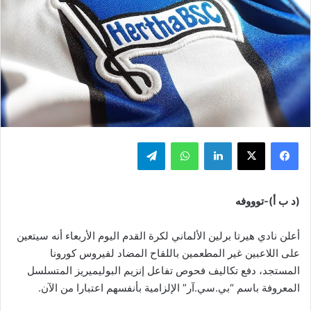
فيسبوك
‫X
لينكدإن
واتساب
تيلقرام
(د ب أ)-توووفه
أعلن نادي هيرتا برلين الألماني لكرة القدم اليوم الأربعاء أنه سيتعين
على اللاعبين غير المطعمين باللقاح المضاد لفيروس كورونا
المستجد، دفع تكاليف فحوص تفاعل إنزيم البوليميريز المتسلسل
المعروفة باسم “بي.سي.آر” الإلزامية بأنفسهم اعتبارا من الآن.