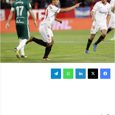
فيسبوك
‫X
لينكدإن
واتساب
تيلقرام