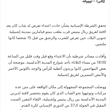
(إفي) – توووفه
تحقق الشرطة الإسبانية بشأن حادث اعتداء تعرض له شاب كان يعد
لافتة لفريق ريال بيتيس قرب ملعب بنيتو فيامارين بمدينة إشبيلية
جنوبي البلاد، حين تعرض للضرب والرشق من قبل 15 شخصا كانوا
ملثمين.
وأفادت مصادر شرطية بأن الاعتداء وقع قبل وقت قليل من الساعة
18:00 من مساء الثلاثاء بأحد شوارع المدينة الأندلسية، موضحة أن
بعض المهاجمين كانوا يرتدون أغطية للرأس والوجه باللونين الأحمر
والأبيض المميزين لفريق إشبيلية.
ووصلت المجموعة المجهولة إلى مكان الواقعة على متن عدة
مركبات وتوجهوا نحو الشاب الذي كان يقوم بتحضير لافتة لديربي
المدينة الأندلسية بين ريال بيتيس وإشبيلية، اللقاء المقرر السبت
المقبل في الجولة الـ37 من الدوري الإسباني لكرة القدم.