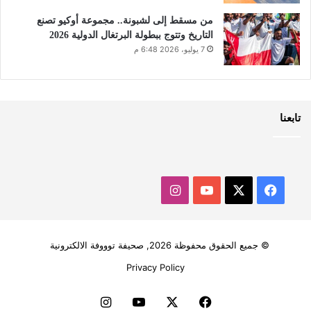
من مسقط إلى لشبونة.. مجموعة أوكيو تصنع
التاريخ وتتوج ببطولة البرتغال الدولية 2026
7 يوليو، 2026 6:48 م
تابعنا
‫X
فيسبوك
‫YouTube
انستقرام
© جميع الحقوق محفوظة 2026, صحيفة توووفة الالكترونية
Privacy Policy
فيسبوك
‫X
‫YouTube
انستقرام