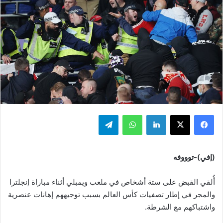
فيسبوك
‫X
لينكدإن
واتساب
تيلقرام
(إفي)-توووفه
أُلقي القبض على ستة أشخاص في ملعب ويمبلي أثناء مباراة إنجلترا
والمجر في إطار تصفيات كأس العالم بسبب توجيههم إهانات عنصرية
واشتباكهم مع الشرطة.