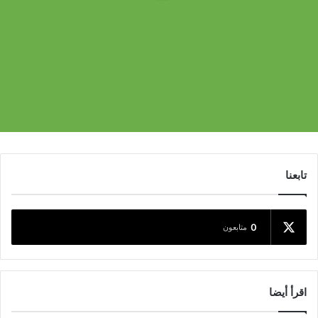
تابعنا
0
متابعون
اقرأ أيضا