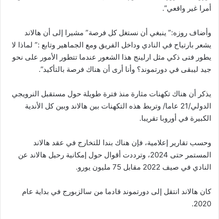
أمرا غير واقعي”.
وأضاف روزه:” ينبغي أن نستغل كل فرصة” مشيرا إلى أن هالاند
يشعر بارتياح في النادي وداخل الفريق ومع الجماهير وتابع :” لماذا لا
يطور فتى ذكي مثل ارلينج هذا الشعور عندما تتطور الأمور على نحو
جيد ليبقى في دورتموند؟ وأنا أرى أن هناك فرصة بالتأكيد”.
يذكر أن هناك تكهنات مثارة منذ فترة طويلة حول مستقبل النرويجي
الدولي/21 عاما/ وتربط هذه التكهنات بين هالاند وبين كل الأندية
الكبيرة في أوروبا تقريبا.
وحسب تقارير إعلامية، فإن هناك بندا للتخارج في عقد هالاند
المستمر حتى 2024، وترددت أقوال حول إمكانية رحيل هالاند عن
النادي في صيف 2022 مقابل 75 مليون يورو.
كان هالاند انتقل إلى دورتموند قادما من سالزبورج في بداية عام
2020.