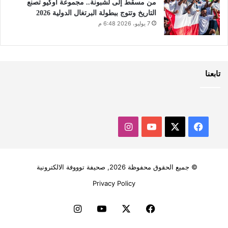
من مسقط إلى لشبونة.. مجموعة أوكيو تصنع
التاريخ وتتوج ببطولة البرتغال الدولية 2026
7 يوليو، 2026 6:48 م
تابعنا
‫X
فيسبوك
‫YouTube
انستقرام
© جميع الحقوق محفوظة 2026, صحيفة توووفة الالكترونية
Privacy Policy
فيسبوك
‫X
‫YouTube
انستقرام