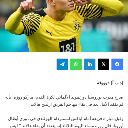
فيسبوك
‫X
لينكدإن
واتساب
تيلقرام
(د ب أ)-توووفه
صرح مدرب بوروسيا دورتموند الألماني لكرة القدم، ماركو روزه، بأنه
لم يفقد الأمل بعد في بقاء مهاجم الفريق ارلينج هالاند.
وقبل مباراة فريقه أمام اياكس امستردام الهولندي في دوري أبطال
أوروبا، قال روزه مساء اليوم الثلاثاء إنه يعتقد أن بقاء هالاند ” ليس