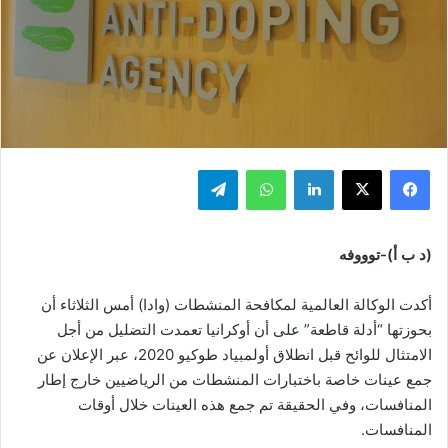
فيسبوك
‫X
لينكدإن
واتساب
تيلقرام
(د ب أ)-توووفه
أكدت الوكالة العالمية لمكافحة المنشطات (وادا) أمس الثلاثاء أن
بحوزتها “أدلة قاطعة” على أن أوكرانيا تعمدت التضليل من أجل
الامتثال للوائح قبل انطلاق أولمبياد طوكيو 2020، عبر الإعلان عن
جمع عينات خاصة باختبارات المنشطات من الرياضيين خارج إطار
المنافسات، وفي الحقيقة تم جمع هذه العينات خلال أوقات
المنافسات.