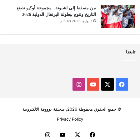
من مسقط إلى لشبونة.. مجموعة أوكيو تصنع
التاريخ وتتوج ببطولة البرتغال الدولية 2026
7 يوليو، 2026 6:48 م
تابعنا
‫X
فيسبوك
‫YouTube
انستقرام
© جميع الحقوق محفوظة 2026, صحيفة توووفة الالكترونية
Privacy Policy
فيسبوك
‫X
‫YouTube
انستقرام