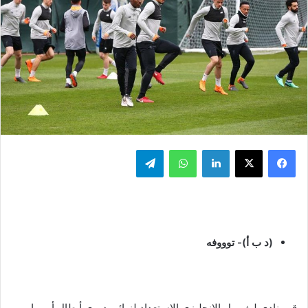
فيسبوك
‫X
لينكدإن
واتساب
تيلقرام
(د ب أ)- توووفه
قرر نادي ليفربول الإنجليزي الاستعداد لنهائي دوري أبطال أوروبا