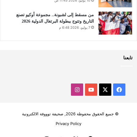
10 يوليو، 2026 11:45 ص
من مسقط إلى لشبونة.. مجموعة أوكيو تصنع
التاريخ وتتوج ببطولة البرتغال الدولية 2026
7 يوليو، 2026 6:48 م
تابعنا
‫X
فيسبوك
‫YouTube
انستقرام
© جميع الحقوق محفوظة 2026, صحيفة توووفة الالكترونية
Privacy Policy