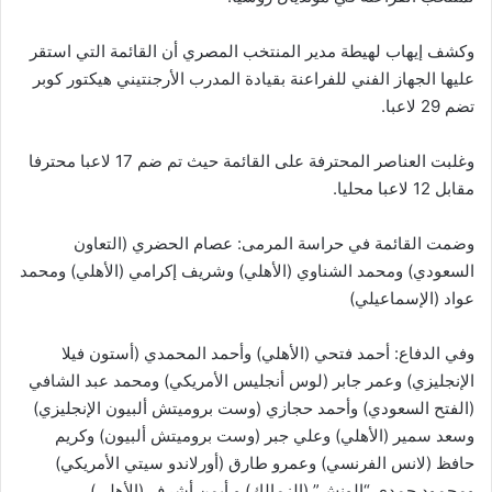
وكشف إيهاب لهيطة مدير المنتخب المصري أن القائمة التي استقر
عليها الجهاز الفني للفراعنة بقيادة المدرب الأرجنتيني هيكتور كوبر
تضم 29 لاعبا.
وغلبت العناصر المحترفة على القائمة حيث تم ضم 17 لاعبا محترفا
مقابل 12 لاعبا محليا.
وضمت القائمة في حراسة المرمى: عصام الحضري (التعاون
السعودي) ومحمد الشناوي (الأهلي) وشريف إكرامي (الأهلي) ومحمد
عواد (الإسماعيلي)
وفي الدفاع: أحمد فتحي (الأهلي) وأحمد المحمدي (أستون فيلا
الإنجليزي) وعمر جابر (لوس أنجليس الأمريكي) ومحمد عبد الشافي
(الفتح السعودي) وأحمد حجازي (وست بروميتش ألبيون الإنجليزي)
وسعد سمير (الأهلي) وعلي جبر (وست بروميتش ألبيون) وكريم
حافظ (لانس الفرنسي) وعمرو طارق (أورلاندو سيتي الأمريكي)
ومحمود حمدي “الونش” (الزمالك) و أيمن أشرف (الأهلي).