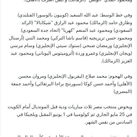
وفي خط الوسط: عبد الله السعيد (كوبيون بالوسورا الفنلندي)
وطارق حامد (الزمالك) محمود عبد الرازق “شيكابالا” (الرائد
السعودي) ومحمود عبد المنعم “كهربا” (اتحاد جدة السعودي)
ومحمود حسن تريزيجيه (قاسم باشا التركي) ومحمد النني (أرسنال
الإنجليزي) ورمضان صبحي (ستوك سيتي الإنجليزي) وسام مرسي
(ويجان الإنجليزي) وعمرو وردة (أتروميتوس اليوناني) ومحمود عبد
العزيز (الزمالك).
وفي الهجوم: محمد صلاح (ليفربول الإنجليزي) ومروان محسن
(الأهلي) وأحمد حسن كوكا (سبورتنج براجا البرتغالي) وأحمد جمعة
(المصري)
ويخوض منتخب مصر ثلاث مباريات ودية قبل المونديال أمام الكويت
في 25 مايو الجاري ثم كولومبيا في 1 يونيو المقبل وبلجيكا في
السادس من نفس الشهر.