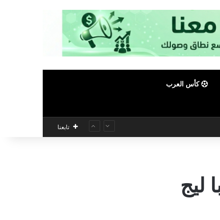
كأس العرب
تابعنا
 ليج