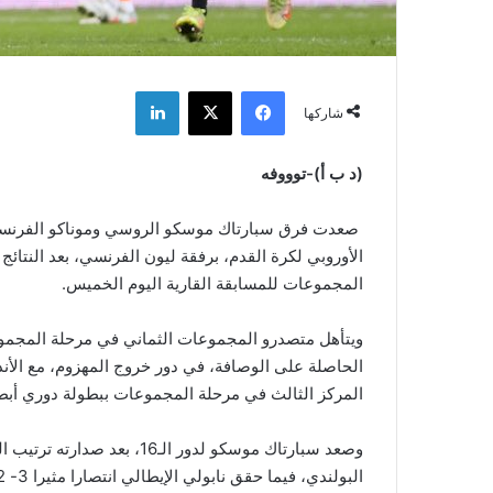
فيسبوك
‫X
لينكدإن
شاركها
(د ب أ)-توووفه
الأوروبي لكرة القدم، برفقة ليون الفرنسي، بعد النتائج
المجموعات للمسابقة القارية اليوم الخميس.
الحاصلة على الوصافة، في دور خروج المهزوم، مع الأند
المركز الثالث في مرحلة المجموعات ببطولة دوري أبطا
البولندي، فيما حقق نابولي الإيطالي انتصارا مثيرا 3- 2 على ضيفه ليستر سيتي الإنجليزي.