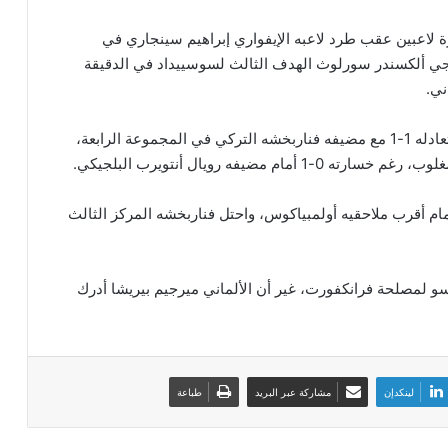
ة لاعبين عقب طرد لاعبه الإيفواري إبراهيم سينجاري في
ف النرويجي ألكسندر سورلوث الهدف الثالث لسوسييداد في الدقيقة
ني.
وتأهل آينتراخت فرانكفورت الألماني لدور الـ16، عقب تعادله 1-1 مع مضيفه فناربخشه التركي في المجموعة الرابعة،
ضيفه رويال أنتويرب البلجيكي.
ورت الترتيب بـ12 نقطة، بفارق 3 نقاط أمام أقرب ملاحقيه أولمبياكوس، واحتل فناربخشه المركز الثالث
 لمصلحة فرانكفورت، غير أن الألماني ميرجيم بيريشا أدرك
لينكدإن
مشاركة عبر البريد
طباعة