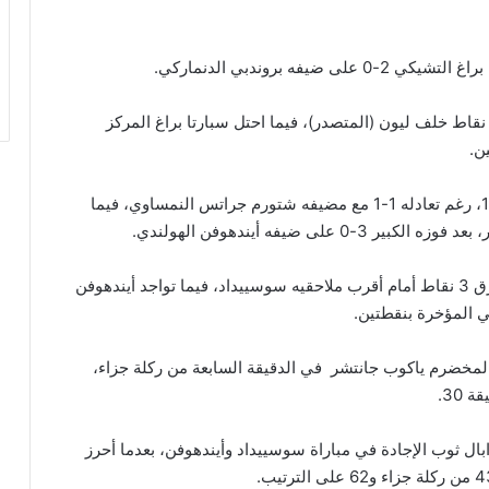
رفع رينجرز رصيده إلى 8 نقاط في الوصافة، بفارق 8 نقاط خلف ليون (المتصدر)، فيما احتل سبارتا براغ المركز
ن.
وفي المجموعة الثانية، صعد موناكو الفرنسي لدور الـ16، رغم تعادله 1-1 مع مضيفه شتورم جراتس النمساوي، فيما
 ضيفه أيندهوفن الهولندي.
وبقي موناكو على قمة المجموعة برصيد 12 نقطة، بفارق 3 نقاط أمام أقرب ملاحقيه سوسييداد، فيما تواجد أيندهوفن
ي المؤخرة بنقطتين.
مخضرم ياكوب جانتشر في الدقيقة السابعة من ركلة جزاء،
 30.
ابال ثوب الإجادة في مباراة سوسييداد وأيندهوفن، بعدما أحرز