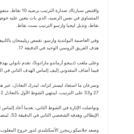
واقتنص سبارتاك صدا
المتساوي في نفس الرصيد، الذي بات يتعين عليه خوض د
نقاط، وتذيل ليجيا وارسو الترتيب بست نقاط.
وفي العاصمة البولندية وارسو، تقمص زيليمخان باكايي
هدف الفريق الروسي الوحيد في الدقيقة 17.
وعلى ملعب (دييجو أرماندو مارادونا)، تقدم نابولي بهد
فيما أضاف المقدوني إليف إلماس الهدف الثاني في الدقي
وسرعان ما استعاد ليستر اتزانه، ليدرك التعادل، عبر 
27 و33 على الترتيب، لينتهي الشوط الأول بالتعادل 2-2.
وتواصلت الإثارة في الشوط الثاني، بعدما أعاد إلماس ا
الإيطالي وهدفه الشخصي الثاني في الدقيقة 53، لينصب نفسه بطلا للمباراة.
وصعد جلاسكو رينجرز الأسكتلندي لدور خروج المغلوب، ب