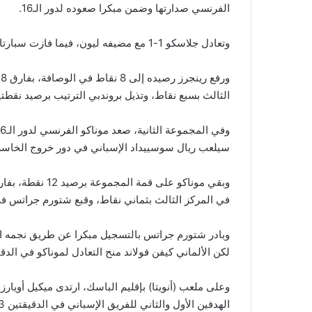
الفرنسي صدارتها وضمن مبكرا صعوده لدور الـ16.
وتعادل جلاسكو 1-1 مع مضيفه ليون، فيما فازت سبارتا براغ التشيكي 2-0 على ضيفه بروندبي الدنماركي.
و
الثالث بسبع نقاط، وتذيل بروندبي الترتيب برصيد نقطتي
سيلعب ريال سوسييداد الإسباني في دور خروج الخاسر، بعد فوزه الكبير 3-0 على
في المركز الثالث بثماني نقاط، وقبع شتورم جراتس ف
وبادر شتورم جراتس بالتسجيل مبكرا عن طريق نجمه ال
لكن الألماني كيفن فولاند منح التعادل لموناكو في الدقيقة
وعلى ملعب (أنويتا) بإقليم الباسك، ارتدى ميكيل أويارز
الهدفين الأول والثاني للفريق الإسباني في الدقيقتين 43 من ركلة جزاء و62 على الترتيب.