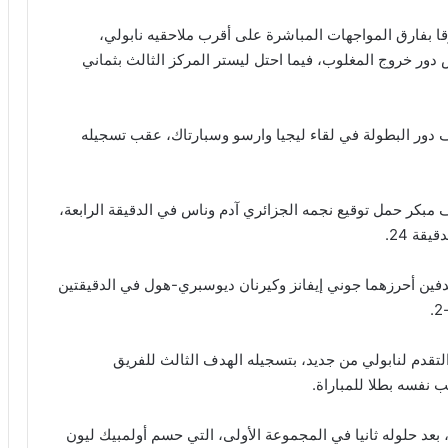
رة الترتيب برصيد 10 نقاط، متفوقا بفارق المواجهات المباشرة على أقرب ملاحقيه نابولي،
ور خروج المغلوب، فيما احتل ليستر المركز الثالث بثماني
ف دور البطولة في لقاء ليجيا وارسو وسبارتاك، عقب تسجيله
ف مبكر حمل توقيع نجمه الجزائري آدم وناس في الدقيقة الرابعة،
قة 24.
هدفين أحرزهما جوني إيفانز وكيرنان ديوسبري-هول في الدقيقتين
لتقدم لنابولي من جديد، بتسجيله الهدف الثالث للفريق
عد حلوله ثانيا في المجموعة الأولى، التي حسم أولمبيك ليون