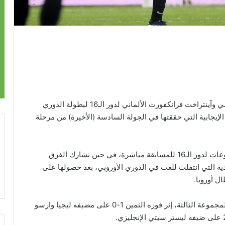
صعدت فرق سبارتاك موسكو الروسي وموناكو الفرنسي وآينتراخت فرانكفورت الألماني لدور الـ16 لبطولة الدوري
 الإيجابية التي حققتها في الجولة السادسة (الأخيرة) من مرحلة
ويتأهل متصدرو المجموعات الثماني في مرحلة المجموعات لدور الـ16 للمسابقة مباشرة، في حين تشارك الفرق
ية التي انتقلت للعب في الدوري الأوروبي، بعد حصولها على
ل أوروبا.
وصعد سبارتاك موسكو لدور الـ16، بعد صدارته ترتيب المجموعة الثالثة، إثر فوزه الثمين 1-0 على مضيفه ليجيا وارسو