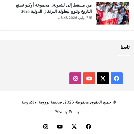
من مسقط إلى لشبونة.. مجموعة أوكيو تصنع
التاريخ وتتوج ببطولة البرتغال الدولية 2026
7 يوليو، 2026 6:48 م
تابعنا
‫X
فيسبوك
‫YouTube
انستقرام
© جميع الحقوق محفوظة 2026, صحيفة توووفة الالكترونية
Privacy Policy
فيسبوك
‫X
‫YouTube
انستقرام