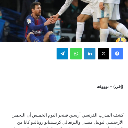
فيسبوك
‫X
لينكدإن
واتساب
تيلقرام
(إفي) – توووفه
كشف المدرب الفرنسي آرسين فينجر اليوم الخميس أن النجمين
الأرجنتيني ليونيل ميسي والبرتغالي كريستيانو رونالدو كانا من