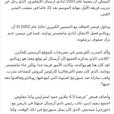
الممكن أن ينضما عام 2003 لنادي آرسنال الإنجليزي، الذي رحل عن
تدريب فريقه الأول بنهاية الموسم بعد 22 عاما في منصب المدير
الفني.
وحاول فينجر التعاقد مع النجمين الكبيرين حاليا عام 2003 إلا أن
رونالدو فضل الانتقال لنادي مانشستر يونايتد، فيما قرر ميسي عدم
ترك صفوف برشلونة.
وأكد المدرب الفرنسي في تصريحات للموقع الرسمي للجانرز:
“اللاعب الذي يتذكره الجميع (أن آرسنال لم يوقع معه) هو رونالدو.
لقد كان هنا هو ووالدته، وكانت الأمور قريبة جدا. ولكن جاء مانشستر
يونايتد، الذي كان يضم (البرتغالي) كارلوس كيروش كمساعد مدرب،
ولعب مباراة ضد سبورتنج لشبونة التي لمع فيها رونالدو وتعاقدوا معه
حينها”.
وأضاف فينجر “عرضنا 4.5 ملايين جنيه استرليني وكنا نتفاوض.
اجتمع ديفيد (دين، نائب رئيس نادي آرسنال حينها) في باريس مع
(جورجي) مينديش، الذي كان يمثل سبورتنج في ذلك الوقت، وكنا