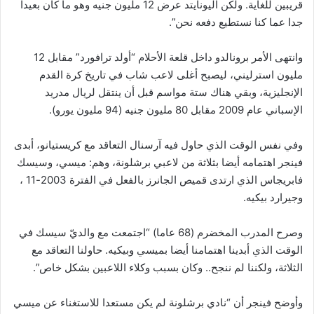
قريبين للغاية. ولكن اليونايتد عرض 12 مليون جنيه وهو ما كان بعيدا
جدا عما كنا نستطيع دفعه نحن”.
وانتهى الأمر برونالدو داخل قلعة الأحلام “أولد ترافورد” مقابل 12
مليون استرليني، ليصبح أغلى لاعب شاب في تاريخ كرة القدم
الإنجليزية، وبقي هناك ستة مواسم قبل أن ينتقل لريال مدريد
الإسباني عام 2009 مقابل 80 مليون جنيه (94 مليون يورو).
وفي نفس الوقت الذي حاول فيه آرسنال التعاقد مع كريستيانو، أبدى
فينجر اهتمامه أيضا بثلاثة من لاعبي برشلونة، وهم: ميسي، وسيسك
فابريجاس الذي ارتدى قميص الجانرز بالفعل في الفترة 2003-11 ،
وجيرارد بيكيه.
وصرح المدرب المخضرم (68 عاما) “اجتمعت مع والديّ سيسك في
الوقت الذي أبدينا اهتمامنا أيضا بميسي وبيكيه. حاولنا التعاقد مع
الثلاثة، ولكننا لم ننجح.. وكان بسبب وكلاء اللاعبين بشكل خاص”.
وأوضح فينجر أن “نادي برشلونة لم يكن مستعدا للاستغناء عن ميسي