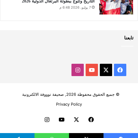
التاريخ وتتوج ببطولة البرتغال الدولية 2026
7 يوليو، 2026 6:48 م
تابعنا
‫X
فيسبوك
‫YouTube
انستقرام
© جميع الحقوق محفوظة 2026, صحيفة توووفة الالكترونية
Privacy Policy
فيسبوك
‫X
‫YouTube
انستقرام