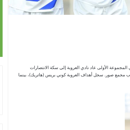
ولى. ففي المجموعة الأولى عاد نادي العروبة إلى سكة الانتصارات
ي أقيم على ملعب مجمع صور. سجل أهداف العروبة كوني بريس (هاتريك)، بينما