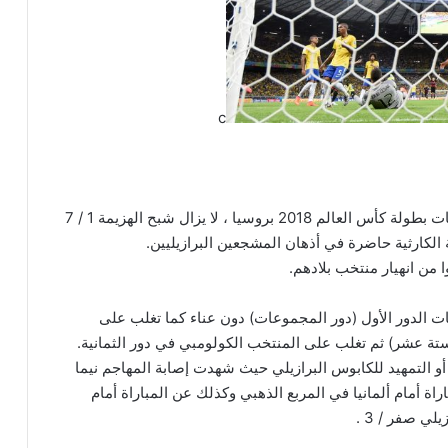
c
وحتى الآن ، ورغم مرور أربعة أعوام ، ومع اقتراب فعاليات بطولة كأس العالم 2018 بروسيا ، لا يزال شبح الهزيمة 1 / 7
الكارثية حاضرة في أذهان المشجعين البرازيليين.
ا من انهيار منتخب بلادهم.
يات الدور الأول (دور المجموعات) دون عناء كما تغلب على
ستة عشر) ثم تغلب على المنتخب الكولومبي في دور الثمانية.
 أو التمهيد للكابوس البرازيلي حيث شهدت إصابة المهاجم نيما
راة أمام ألمانيا في المربع الذهبي وكذلك عن المباراة أمام
ي صفر / 3 .