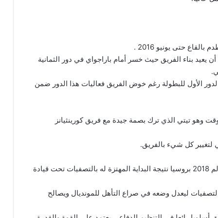
لقاع حتى يونيو 2016 .
ن يعيد بناء الفريق حيث خسر أمام باراجواي في دور الثمانية
الدور الأول للبطولة رغم خوض الفريق فعاليات هذا الدور ضمن
ت وهو تيتي الذي ترك بصمة جيدة مع فريق كورينثيانز
ي لتغيير كل شيء بالفريق.
وكان الفريق وقتها مهددا بالغياب عن نهائيات كأس العالم 2018 بروسيا نتيجة البداية المهتزة له بالتصفيات تحت قيادة
بالتصفيات ليعدل وضعه في صراع التأهل للمونديال ويصالح
أسلوبا رائعا في التنظيم الدفاعي يعتمد على القوة والقدرة