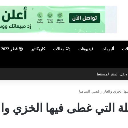
لات
ألبومات
فيديوهات
مقالات
كاريكاتير
قطر 2022
أبرز فعالية صيفية رياضية وترفيهية
يها الخزي والعار راقصي السامبا
يلة التي غطى فيها الخزي وا