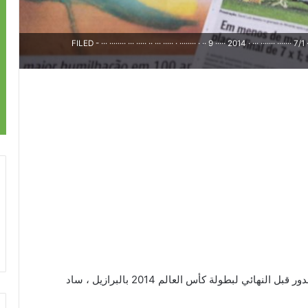
FILED - ··· ········ ··· ····· ·· ··· ····· · ········ · ·· 9 ····· 2014 · ··· ······· ······· 7/1 ·
قبل أيام قليلة من المواجهة مع المنتخب الألماني في الدور قبل النهائي لبطولة كأس العالم 2014 بالبرازيل ، ساد