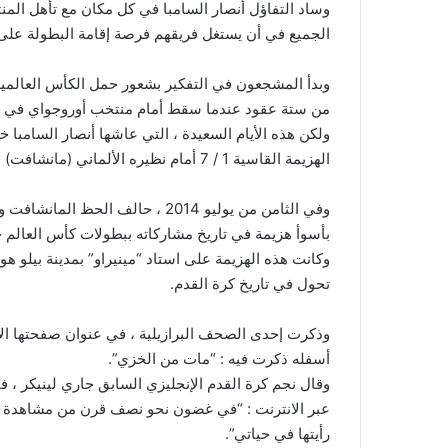
وساد التفاؤل أنصار السامبا في كل مكان مع تأهل المنت
الجميع في أن يستغل فريقهم فرصة إقامة البطولة على 
وبدأ المشجعون في التفكير بشعور حمل الكأس العالمية ع
من ستة عقود عندما سقط أمام منتخب أوروجواي في “ماراكانا
الهزيمة القاسية 1 / 7 أمام نظيره الألماني (مانشافت) في المربع الذهبي للبطولة.
وفي الثامن من يوليو 2014 ، حالف 
بأسوأ هزيمة في تاريخ مشاركاته ببطولات كأس العالم حيث
وكانت هذه الهزيمة على استاد “مينيراو” بمدينة بيلو هو
تحول في تاريخ كرة القدم.
وذكرت إحدى الصحف البرازيلية ، في عنوان صفحتها الأول
أسفله ذكرت فيه : “مات من الخزي”.
وقال نجم كرة القدم الإنجليزي السابق جاري لينيكر ، ف
عبر الانترنت : “في غضون نحو نصف قرن من مشاهدة كرة
رأيتها في حياتي”.