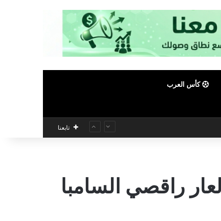
كأس العرب
تابعنا
لعار راقصي السامبا