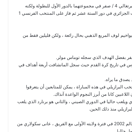
وعلى الجانب الآخر ، سحق المنتخب الألماني نظيره البرتغالي 4 / صفر في مجموعتهما بالدور الأول للبطولة ولكنه
احتاج بعدها لوقت إضافي من أجل اجتياز عقبة المنتخب الجزائري في دور الستة عشر ثم فاز على المنتخب الفرنسي 1
يواخيم لوف المربع الذهبي بحال رائعة ، ولكن قليلين فقط من
رس في تاريخ كرة القدم حيث سجل المانشافت أربعة أهداف في
 يصدق ما يراه.
خب البرازيلي في هذه المباراة ، يمكن للمتابعين أن يتعرفوا
اللاعبين كانا من أبرز النجوم الواعدة آنذاك.
لسي الإنجليزي ويلعب حاليا في الدوري الصيني ، والثاني هو برنارد الذي يلعب
رازيلي منذ ذلك الحين.
ورغم فوزه سابقا مع المنتخب البرازيلي بلقب كأس العالم 2002 في فترة ولايته الأولى مع الفريق ، عانى سكولاري من
ل حاليا.