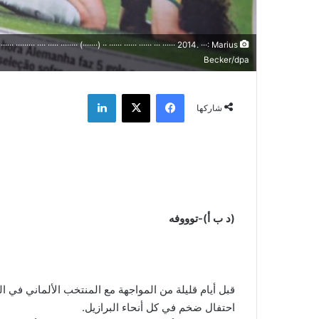
······ ········· ···· ····· ········ (·······) ·· ······ ······ ······ ··· ······ 2014. ···: Marius
Becker/dpa
فيسبوك
‫X
لينكدإن
شاركها
(د ب أ)-توووفه
احتفال ضخم في كل أنحاء البرازيل.