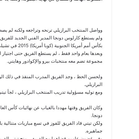
وواصل المنتخب البرازيلي ترنحه وتراجعه ولكنه لم يصطدم با
ولم يستطع كارلوس دونجا المدير الفني الجديد للفريق أ
بكأس أمم أمريكا الجنوبية (كوبا أمريكا) 2015 في تشيلي.
وبعدها بعام واحد فقط ، لم يستطع الفريق حتى اجتياز 
مجموعة تضم معه منتخبات بيرو والإكوادور وهايتي.
ولحسن الحظ ، وجد الفريق المدرب المنقذ في ذلك الوق
البرازيلي.
ومع توليه مسؤولية تدريب المنتخب البرازيلي ، لجأ تيت
دونجا.
ولكن تيتي قاد الفريق للفوز في تسع مباريات متتالية 
جماهيره.
وفي غضون عامين قضاهما مع الفريق ، منح تيتي الفريق 