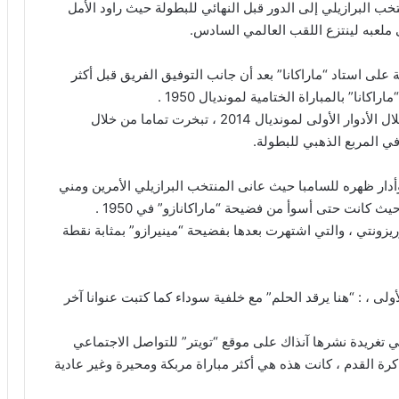
خب البرازيلي إلى الدور قبل النهائي للبطولة حيث راود الأمل
ملعبه لينتزع اللقب العالمي السادس.
لى استاد “ماراكانا” بعد أن جانب التوفيق الفريق قبل أكثر
” بالمباراة الختامية لمونديال 1950 .
ولكن هذه الأيام السعيدة ، التي عاشها أنصار السامبا خلال الأدوار الأولى لمونديال 2014 ، تبخرت تماما من خلال
الحظ المانشافت وأدار ظهره للسامبا حيث عانى المنتخب البرازيلي الأمرين ومني
 كانت حتى أسوأ من فضيحة “ماراكانازو” في 1950 .
ريزونتي ، والتي اشتهرت بعدها بفضيحة “مينيرازو” بمثابة نقطة
ى ، : “هنا يرقد الحلم” مع خلفية سوداء كما كتبت عنوانا آخر
ي تغريدة نشرها آنذاك على موقع “تويتر” للتواصل الاجتماعي
 القدم ، كانت هذه هي أكثر مباراة مربكة ومحيرة وغير عادية