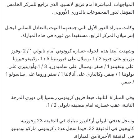
المواجهات المباشرة امام فريق لاتسيو، الذي تراجع للمركز الخامس
المؤهل لدور المجموعات بالدوري الأوروبي.
وكانت مباراة الدور الأول التي جمعتهما انتهت بالتعادل السلبي ليحتل
إنتر ميلان المركز الرابع، مستفيدا من فوزه في هذه المباراة.
وشهدت أيضا هذه الجولة خسارة كروتوني أمام نابولي 1 / 2 ،وفوز
تورينو على جنوه 2 / 1 ،وميلان على فيورنتينا 5 / 1 ،وكييفو فيرونا
على بينفينتو 1 / صفر ،وسبال على سامبدوريا 3 / 1،وأودينيزي على
بولونيا 1 / صفر، وكالياري على أتالانتا 1 / صفر وروما على ساسولو 1
/ صفر.
وفي المباراة الثانية، هبط فريق كروتوني رسميا إلى دوري الدرجة
الثانية، عقب خسارته امام مضيفه نابولي 2 / 1.
وسجل هدفي نابولي أركاديوز ميليك في الدقيقة 23 وخوزييه
كاييخون في الدقيقة 32، فيما سجل هدف كروتوني ماركو تومينيو
في الدقيقة الأخيرة من المباراة.