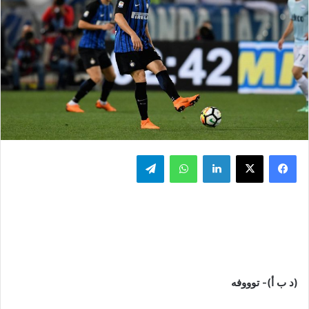
فيسبوك
‫X
لينكدإن
واتساب
تيلقرام
(د ب أ)- توووفه