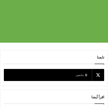
تابعنا
0
متابعون
اقرأ أيضا