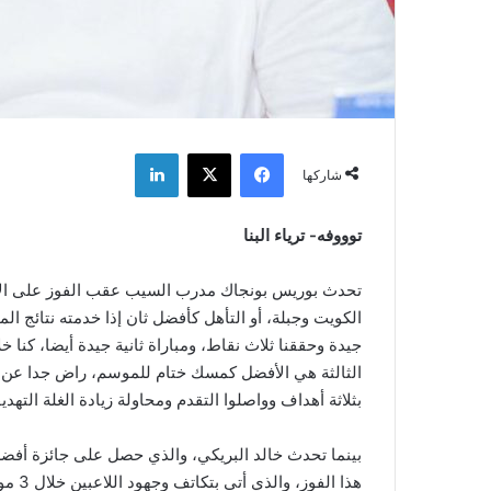
فيسبوك
‫X
لينكدإن
شاركها
توووفه- ترياء البنا
تحدث بوريس بونجاك مدرب السيب عقب الفوز على الأنص
الكويت وجبلة، أو التأهل كأفضل ثان إذا خدمته نتائج ال
جيدة وحققنا ثلاث نقاط، ومباراة ثانية جيدة أيضا، كنا
الثالثة هي الأفضل كمسك ختام للموسم، راض جدا عن الأ
بثلاثة أهداف وواصلوا التقدم ومحاولة زيادة الغلة التهديف
بينما تحدث خالد البريكي، والذي حصل على جائزة أفضل ل
هذا ا