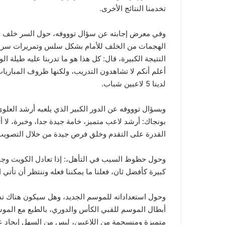
تخدمنا النتائج الأخرى.
وفي معرض إجابته عن سؤال توووفه، حول السر خلف ال
الهجمات من الخلف للأمام بشكل سلس وتمريرات سريعة
النتيجة الكبيرة، قال: كل هذا هو ما تدربنا عليه طيلة ال
أعلم أنكم لا تشاهدون التدريب، ولكنها ظروف المباريا
لدينا 5 لاعبين شباب.
وبسؤال توووفه عن الدور الكبير الذي يلعبه أرشد العل
بونجاك: أرشد لاعب متميز، خامة جيدة جدا، وخبرة، لا 
القدرة على التقدم وخلق فرص جيدة من خلال التصويب أ
وحول حظوظ السيب في التأهل،: إذا تعادل الكويت وجبل
كبيرة كأفضل ثان، فعلنا ما يمكننا فعله وننتظر أن تأتي 
وحول استعداداته للموسم الجديد، وهل سيكون هناك تدع
أبطال الموسم للقبي الكأس والدوري، بالطبع مع الموس
متميزة ومنسجمة من اللاعبين، ليس من السهل إيجاد ع