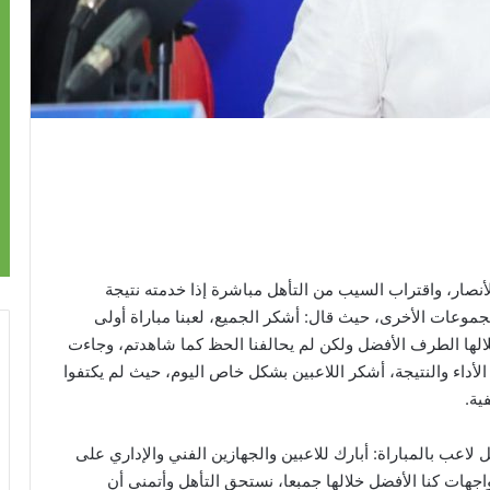
ار، واقتراب السيب من التأهل مباشرة إذا خدمته نتيجة
مجموعات الأخرى، حيث قال: أشكر الجميع، لعبنا مباراة أولى
 خلالها الطرف الأفضل ولكن لم يحالفنا الحظ كما شاهدتم، وجاءت
داء والنتيجة، أشكر اللاعبين بشكل خاص اليوم، حيث لم يكتفوا
ية.
اعب بالمباراة: أبارك للاعبين والجهازين الفني والإداري على
لفوز، والذي أتى بتكاتف وجهود اللاعبين خلال 3 مواجهات كنا الأفضل خلالها جمبعا، نستحق التأهل وأتمنى أن