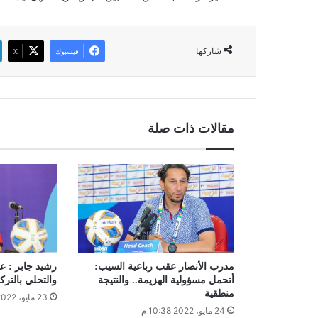
شاركها
فيسبوك
‫X
مقالات ذات صلة
مدرب الأنصار عقب رباعية السيب:
رشيد جابر : عل
أتحمل مسؤولية الهزيمة.. والنتيجة
والتحلي بالترك
منطقية
23 مايو، 2022 11:19 م
24 مايو، 2022 10:38 م