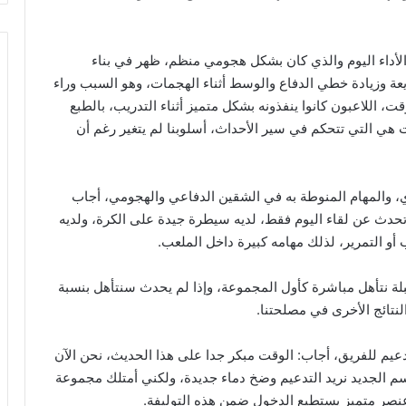
أداء اليوم والذي كان بشكل هجومي منظم، ظهر في بناء
 وزيادة خطي الدفاع والوسط أثناء الهجمات، وهو السبب وراء
وقت، اللاعبون كانوا ينفذونه بشكل متميز أثناء التدريب، بالطبع
ت هي التي تتحكم في سير الأحداث، أسلوبنا لم يتغير رغم أن
وي، والمهام المنوطة به في الشقين الدفاعي والهجومي، أجاب
أتحدث عن لقاء اليوم فقط، لديه سيطرة جيدة على الكرة، ولديه
و التمرير، لذلك مهامه كبيرة داخل الملعب.
ة نتأهل مباشرة كأول المجموعة، وإذا لم يحدث سنتأهل بنسبة
النتائج الأخرى في مصلحتنا.
يم للفريق، أجاب: الوقت مبكر جدا على هذا الحديث، نحن الآن
م الجديد نريد التدعيم وضخ دماء جديدة، ولكني أمتلك مجموعة
نصر متميز يستطيع الدخول ضمن هذه التوليفة.