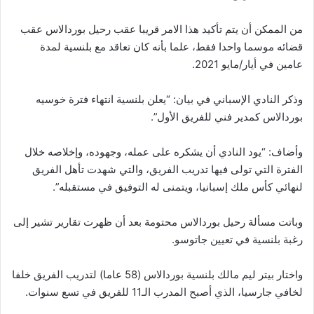
من الممكن أن يتم تأكيد هذا الامر قريبا عقب رحيل بوردالاس عقب
قضائه موسما واحدا فقط، علما بأنه كان تعاقد مع بلنسية لمدة
عامين في أيار/مايو 2021.
وذكر النادي الإسباني في بيان: “يعلن بلنسية انتهاء فترة خوسيه
بوردالاس كمدير فني للفريق الأول”.
وأضاف: “يود النادي أن يشكره على عمله، وجهوده، وإخلاصه خلال
الفترة التي تولى فيها تدريب الفريق، والتي شهدت تأهل الفريق
لنهائي كأس ملك إسبانيا، ويتمنى له التوفيق في مستقبله”.
وباتت مسألة رحيل بوردالاس محتومة بعد أن ظهرت تقارير تشير إلى
رغبة بلنسية في تعيين جاتوسو.
واختار بيتر ليم مالك بلنسية بوردالاس (58 عاما) لتدريب الفريق خلفا
لخافي جارسيا، الذي أصبح المدرب الـ11 للفريق في تسع سنوات.