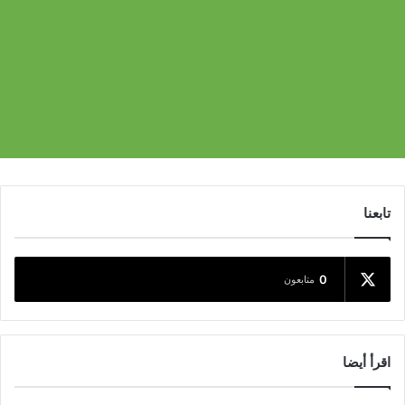
تابعنا
0
متابعون
اقرأ أيضا