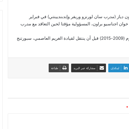
 دياز (مدرب سان لورنزو وريفر وإندبنديينتي) في فبراير
وان اجناسيو براون، المسؤولية مؤقتا لحين التعاقد مع مدرب
وسبق أن قاد جيسوس فريق بنفيكا البرتغالي لستة أعوم (2009-2015) قبل أن ينتقل لقيادة الغريم العاصمي، سبورتنج
لينكدإن
مشاركة عبر البريد
طباعة
*