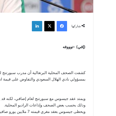
فيسبوك
‫X
لينكدإن
شاركها
(إفي) -توووفه
كشفت الصحف المحلية البرتغالية أن مدرب سبورتنج لشب
بمسؤولي نادي الهلال السعودي والتفاوض على قيمة انت
ويمتد عقد جيسوس مع سبورتنج لعام إضافي، لكنه قد يحس
وذلك بحسب بعض الصحف وإذاعات الراديو المحلية.
ويحظى جيسوس بعقد مغري قيمته 7 ملايين يورو صافية في العام من قبل إدارة الهلال.