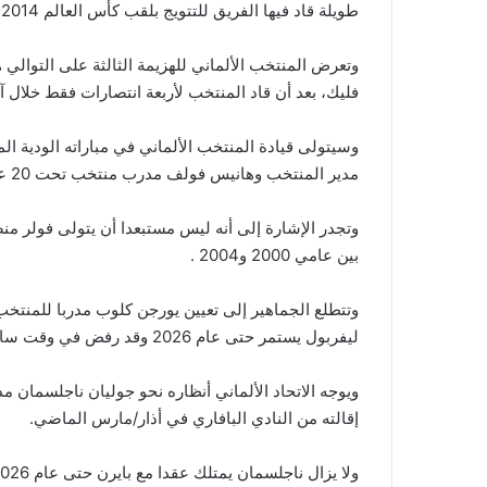
طويلة قاد فيها الفريق للتتويج بلقب كأس العالم 2014 .
وتعرض المنتخب الألماني للهزيمة الثالثة على التوالي ه
فليك، بعد أن قاد المنتخب لأربعة انتصارات فقط خلال آخر 17 مبار
وسيتولى قيادة المنتخب الألماني في مباراته الودية الم
مدير المنتخب وهانيس فولف مدرب منتخب تحت 20 عاما ومساعده ساندرو فاجنر.
وتجدر الإشارة إلى أنه ليس مستبعدا أن يتولى فولر م
بين عامي 2000 و2004 .
وتتطلع الجماهير إلى تعيين يورجن كلوب مدربا للمنتخب
ليفربول يستمر حتى عام 2026 وقد رفض في وقت سابق تدريب المنتخب.
ويوجه الاتحاد الألماني أنظاره نحو جوليان ناجلسمان 
إقالته من النادي البافاري في أذار/مارس الماضي.
ولا يزال ناجلسمان يمتلك عقدا مع بايرن حتى عام 2026، لكن بايرن قد يكون مهتما أيضا بإيجاد حل لهذه القضية.