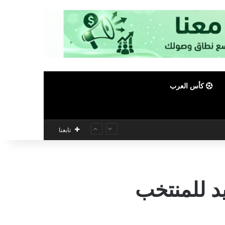
كأس العرب
تابعنا
يد للمنتخب