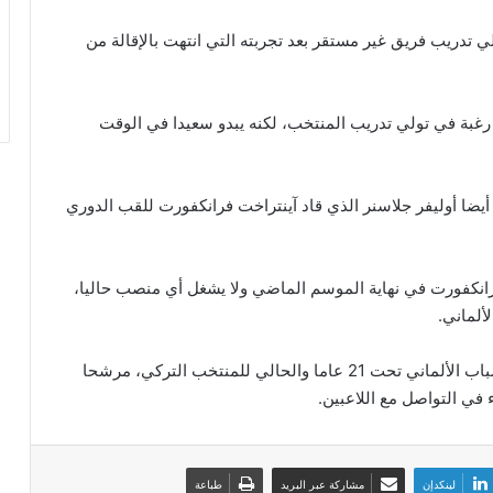
 تدريب فريق غير مستقر بعد تجربته التي انتهت بالإقالة من
 رغبة في تولي تدريب المنتخب، لكنه يبدو سعيدا في الوقت
أيضا أوليفر جلاسنر الذي قاد آينتراخت فرانكفورت للقب الدوري
رانكفورت في نهاية الموسم الماضي ولا يشغل أي منصب حاليا،
ألماني.
كذلك يعد شتيفان كونتس المدرب السابق لمنتخب الشباب الألماني تحت 21 عاما والحالي للمنتخب التركي، مرشحا
 في التواصل مع اللاعبين.
لينكدإن
مشاركة عبر البريد
طباعة