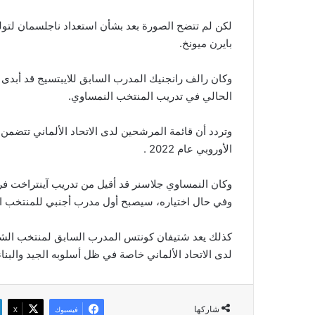
لكن لم تتضح الصورة بعد بشأن استعداد ناجلسمان لتولي
بايرن ميونخ.
وكان رالف رانجنيك المدرب السابق للايبتسيج قد أبدى
الحالي في تدريب المنتخب النمساوي.
وتردد أن قائمة المرشحين لدى الاتحاد الألماني تتضمن 
الأوروبي عام 2022 .
وكان النمساوي جلاسنر قد أقيل من تدريب آينتراخت ف
وفي حال اختياره، سيصبح أول مدرب أجنبي للمنتخب ال
لدى الاتحاد الألماني خاصة في ظل أسلوبه الجيد والبناء
شاركها
فيسبوك
‫X