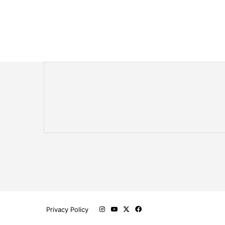
‫X
فيسبوك
‫YouTube
انستقرام
Privacy Policy