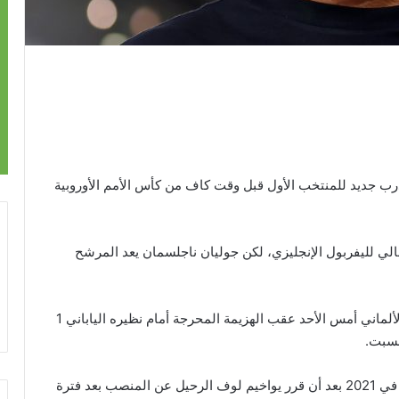
مدرب جديد للمنتخب الأول قبل وقت كاف من كأس الأمم الأوروبية
الي لليفربول الإنجليزي، لكن جوليان ناجلسمان يعد المرشح
ورحل هانزيل فليك عن منصب المدير الفني للمنتخب الألماني أمس الأحد عقب الهزيمة المحرجة أمام نظيره الياباني 1
وكان الاتحاد الألماني قد عين فليك مديرا فنيا للمنتخب في 2021 بعد أن قرر يواخيم لوف الرحيل عن المنصب بعد فترة