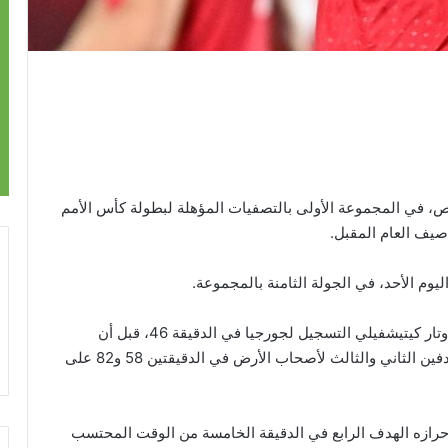
في المجموعة الأولى بالتصفيات المؤهلة لبطولة كأس الأمم
وجاءت أهداف المباراة في الشوط الثاني، حيث افتتح أوتار كيتيشفيلي التسجيل لجورجيا في الدقيقة 46، قبل أن
يضيف زميلاه خفيشا كفاراتسخيليا وليفان شينجيليا الهدفين الثاني والثالث لأصحاب الأرض في الدقيقتين 58 و82 على
حرازه الهدف الرابع في الدقيقة الخامسة من الوقت المحتسب