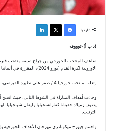
فيسبوك
‫X
لينكدإن
شاركها
(د ب أ)-توووفه
ضاعف المنتخب الجورجي من جراح ضيفه منتخب قبرص، 
الأوروبية لكرة القدم (يورو 2024)، المقررة في ألمانيا صيف العام المقبل.
وتغلب منتخب جورجيا 4 / صفر على نظيره القبرصي، اليوم الأحد، في الجولة الثامنة بالمجموعة.
الترتيب.
واختتم جيورج ميكوتادزي مهرجان الأهداف الجورجية بإ