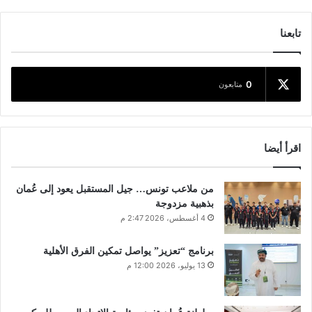
تابعنا
0
متابعون
اقرأ أيضا
من ملاعب تونس… جيل المستقبل يعود إلى عُمان
بذهبية مزدوجة
4 أغسطس، 2026 2:47 م
برنامج “تعزيز” يواصل تمكين الفرق الأهلية
13 يوليو، 2026 12:00 م