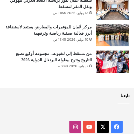
سلطنة عُمان تفوز برئاسة الاتحاد العربي للهوكي
ونقل المقر لمسقط
13 يوليو، 2026 11:55 ص
مركز عُمان للمؤتمرات والمعارض يستعد لاستضافة
أبرز فعالية صيفية رياضية وترفيهية
10 يوليو، 2026 11:45 ص
من مسقط إلى لشبونة.. مجموعة أوكيو تصنع
التاريخ وتتوج ببطولة البرتغال الدولية 2026
7 يوليو، 2026 6:48 م
تابعنا
‫X
فيسبوك
‫YouTube
انستقرام