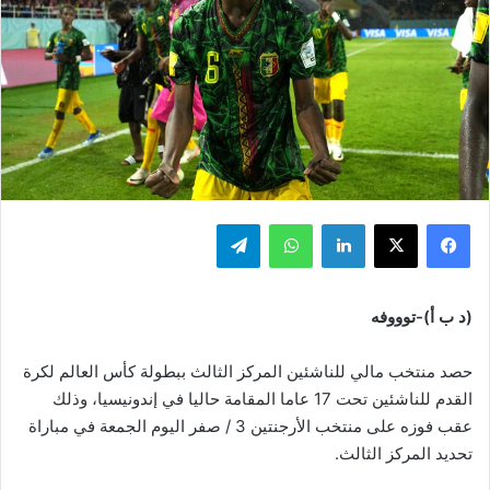
فيسبوك
‫X
لينكدإن
واتساب
تيلقرام
(د ب أ)-توووفه
حصد منتخب مالي للناشئين المركز الثالث ببطولة كأس العالم لكرة
القدم للناشئين تحت 17 عاما المقامة حاليا في إندونيسيا، وذلك
عقب فوزه على منتخب الأرجنتين 3 / صفر اليوم الجمعة في مباراة
تحديد المركز الثالث.