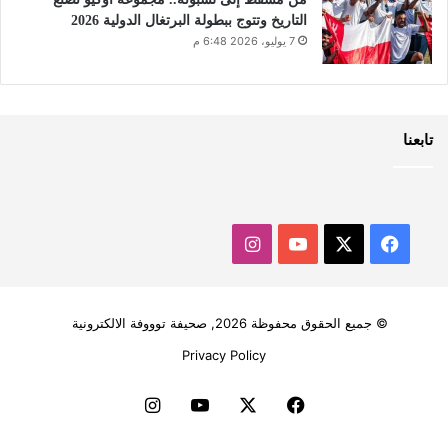
التاريخ وتتوج ببطولة البرتغال الدولية 2026
7 يوليو، 2026 6:48 م
تابعنا
‫X
فيسبوك
‫YouTube
انستقرام
© جميع الحقوق محفوظة 2026, صحيفة توووفة الالكترونية
Privacy Policy
فيسبوك
‫X
‫YouTube
انستقرام