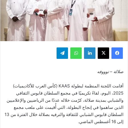
فيسبوك
‫X
لينكدإن
واتساب
تيلقرام
صلالة – توووفه
أقامت اللجنة المنظمة لبطولة KAAS (كأس العرب للأكاديميات)
2025، اليوم، لقاءً تكريميًا في مجمع السلطان قابوس الثقافي
والشبابي بمدينة صلالة، كرّمت خلاله عددًا من الرياضيين والإعلاميين
الذين ساهموا في إنجاح البطولة، التي أُقيمت على ملعب مجمع
السلطان قابوس الشبابي للثقافة والترفيه بصلالة خلال الفترة من 13
إلى 16 أغسطس الماضي.