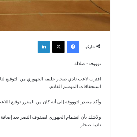
فيسبوك
‫X
لينكدإن
شاركها
توووفه- صلالة
اقترب لاعب نادي صحار خليفة الجهوري من التوقيع لناد
استحقاقات الموسم القادم.
وأكد مصدر لتوووفة إلى أنه كان من المقرر توقيع اللاعب 
ولاشك بأن انضمام الجهوري لصفوف النصر يعد إضافة إ
نادية صحار.