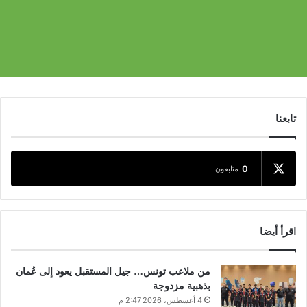
تابعنا
0
متابعون
اقرأ أيضا
من ملاعب تونس… جيل المستقبل يعود إلى عُمان
بذهبية مزدوجة
4 أغسطس، 2026 2:47 م