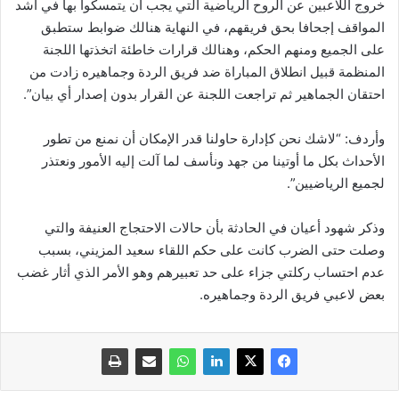
خروج اللاعبين عن الروح الرياضية التي يجب أن يتمسكوا بها في أشد
المواقف إجحافا بحق فريقهم، في النهاية هنالك ضوابط ستطبق
على الجميع ومنهم الحكم، وهنالك قرارات خاطئة اتخذتها اللجنة
المنظمة قبيل انطلاق المباراة ضد فريق الردة وجماهيره زادت من
احتقان الجماهير ثم تراجعت اللجنة عن القرار بدون إصدار أي بيان”.
وأردف: “لاشك نحن كإدارة حاولنا قدر الإمكان أن نمنع من تطور
الأحداث بكل ما أوتينا من جهد ونأسف لما آلت إليه الأمور ونعتذر
لجميع الرياضيين”.
وذكر شهود أعيان في الحادثة بأن حالات الاحتجاج العنيفة والتي
وصلت حتى الضرب كانت على حكم اللقاء سعيد المزيني، بسبب
عدم احتساب ركلتي جزاء على حد تعبيرهم وهو الأمر الذي أثار غضب
بعض لاعبي فريق الردة وجماهيره.