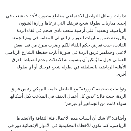
تداولت وسائل التواصل الاجتماعي مقاطع مصورة لأحداث شغب في
إحدى مباريات بطولة شجع فريقك التي ترعاها وزارة الشؤون
الرياضية، وتحديداً على أرضية ملعب نادي صحم في لقاء الردة
والروضة ضمن مباريات الدور ربع النهائي المقامة في يوم الجمعة
الفائت، حيث تعرض حكم اللقاء للكم وضرب مبرح من قبل بعض
لاعبي وجماهير فريق الردة في صورة أثارت حفيظة الشارع الرياضي
العماني حول ما يُمكن أن يتسبب به الانفلات وعدم انضباط الفرق
الأهلية الرياضية بالسلطنة في بطولة شجع فريقك أو أي بطولة
أخرى.
وتواصلت صحيفة “توووفه” مع الفاضل خليفة البريكي رئيس فريق
الردة، حيث قال: “ندين كل أعمال العنف في الملاعب بكل أشكالها
سواء كانت من الجماهير أو غيرهم”.
وأضاف: “لا شك أن أسباب هذه الأعمال قلة الثقافة والانضباط
الرياضي، كما تكون للأخطاء التحكيمية في الأدوار الإقصائية دور في