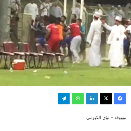
فيسبوك
‫X
لينكدإن
واتساب
تيلقرام
توووفه – لؤي الكيومي