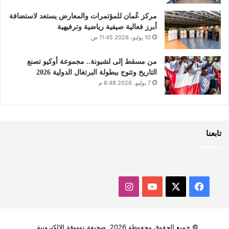
مركز عُمان للمؤتمرات والمعارض يستعد لاستضافة
أبرز فعالية صيفية رياضية وترفيهية
10 يوليو، 2026 11:45 ص
من مسقط إلى لشبونة.. مجموعة أوكيو تصنع
التاريخ وتتوج ببطولة البرتغال الدولية 2026
7 يوليو، 2026 6:48 م
تابعنا
‫X
فيسبوك
‫YouTube
انستقرام
© جميع الحقوق محفوظة 2026, صحيفة توووفة الالكترونية