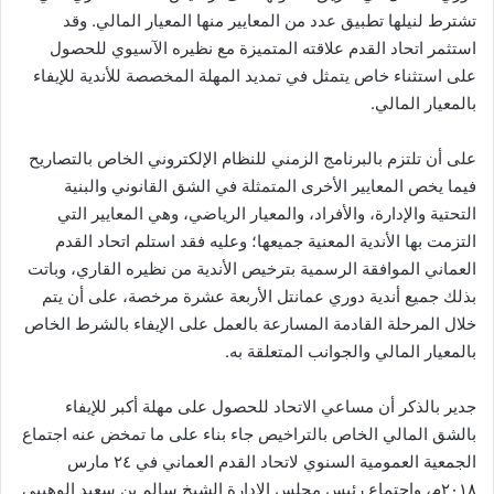
تشترط لنيلها تطبيق عدد من المعايير منها المعيار المالي. وقد
استثمر اتحاد القدم علاقته المتميزة مع نظيره الآسيوي للحصول
على استثناء خاص يتمثل في تمديد المهلة المخصصة للأندية للإيفاء
بالمعيار المالي.
على أن تلتزم بالبرنامج الزمني للنظام الإلكتروني الخاص بالتصاريح
فيما يخص المعايير الأخرى المتمثلة في الشق القانوني والبنية
التحتية والإدارة، والأفراد، والمعيار الرياضي، وهي المعايير التي
التزمت بها الأندية المعنية جميعها؛ وعليه فقد استلم اتحاد القدم
العماني الموافقة الرسمية بترخيص الأندية من نظيره القاري، وباتت
بذلك جميع أندية دوري عمانتل الأربعة عشرة مرخصة، على أن يتم
خلال المرحلة القادمة المسارعة بالعمل على الإيفاء بالشرط الخاص
بالمعيار المالي والجوانب المتعلقة به.
جدير بالذكر أن مساعي الاتحاد للحصول على مهلة أكبر للإيفاء
بالشق المالي الخاص بالتراخيص جاء بناء على ما تمخض عنه اجتماع
الجمعية العمومية السنوي لاتحاد القدم العماني في ٢٤ مارس
٢٠١٨م، واجتماع رئيس مجلس الإدارة الشيخ سالم بن سعيد الوهيبي