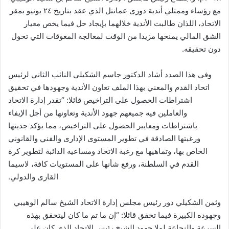
مع رؤساء وممثلي أندية دورى عمانتل الذي عقد بتاريخ ٢٤ يونيو بمقر
الاتحاد، اللذان طالبت الأندية خلالهما بإيجاد حل فيما يخص معيار
الشق المالي يمنحها مزيدا من الوقت لمعالجة المعوقات التي تحول
دون تحقيقه.
وفي هذا الصدد أشاد الدكتور جاسم الشكيلي النائب الثاني لرئيس
اتحاد القدم والمعني بهذا الملف تعاون الأندية وجهودها في تحقيق
اشتراطات الحصول على التراخيص قائلا: “تقدر إدارة الاتحاد
والعاملين فيه جميعهم جهود الأندية وتعاونها من أجل الإيفاء
باشتراطات ومعايير الحصول على التراخيص، مما يؤكد جديتها
ورغبتها الصادقة في تطوير المستوى الإدارى والفني والقانوني
الخاص بها، وتماهيها مع رغبة الاتحاد ومساعيه الدائبة لتطوير كرة
القدم في السلطنة، ورفع شأنها على المستويات كافة، لاسيما
القارى والدولي.
وثمن الشكيلي دور رئيس مجلس إدارة الاتحاد الشيخ سالم الوهيبي
وجهوده الكبيرة فيما تحقق قائلا: “إن ما تم ما كان ليتحقق بهذه
السرعة والنجاعة لولا جهود الشيخ رئيس الاتحاد الذي كان على