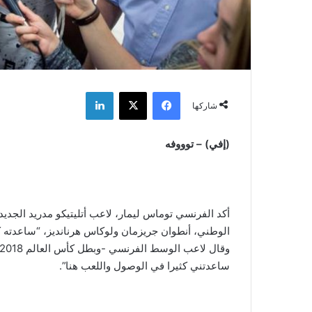
فيسبوك
‫X
لينكدإن
شاركها
(إفي) – توووفه
أكد الفرنسي توماس ليمار، لاعب أتليتيكو مدريد الجدي
الوطني، أنطوان جريزمان ولوكاس هرنانديز، “ساعدته كث
ساعدتني كثيرا في الوصول واللعب هنا”.