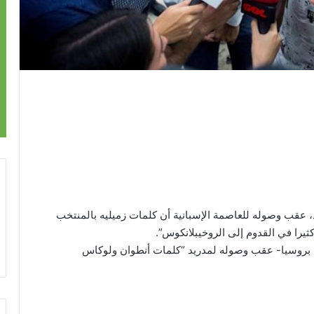
د، عقب وصوله للعاصمة الإسبانية أن كلمات زميليه بالمنتخب
يرا في القدوم إلى الروخيبلانكوس”.
وقال لاعب الوسط الفرنسي -وبطل كأس العالم 2018 بروسيا- عقب وصوله لمدريد “كلمات أنطوان ولوكاس