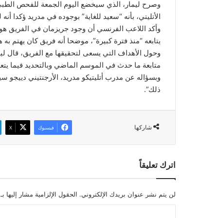
وصرح ليمار، الذي سيخضع اليوم الجمعة للفحص الطبي ب
الأتليتي، بأنه “سعيد للغاية” بوجوده في مدريد ؤكدا أنه
وأكد اللاعب الفرنسي أن وجود جريزمان في الفريق هو “
يتابعه “منذ فترة كبيرة”، موضحا أنه فريق كان يهتم به هو
وحول الأهداف التي يسعى لتحقيقها مع الفريق، قال ليما
متابعة ما حدث في الموسم الماضي وبالتحديد فيما يتعل
وبسؤاله عن مدرب أتليتيكو مدريد، الأرجنتيني دييجو سي
ذلك”.
شاركها
فيسبوك
‫X
اترك تعليقاً
لن يتم نشر عنوان بريدك الإلكتروني.
الحقول الإلزامية مشار إليها بـ
ا