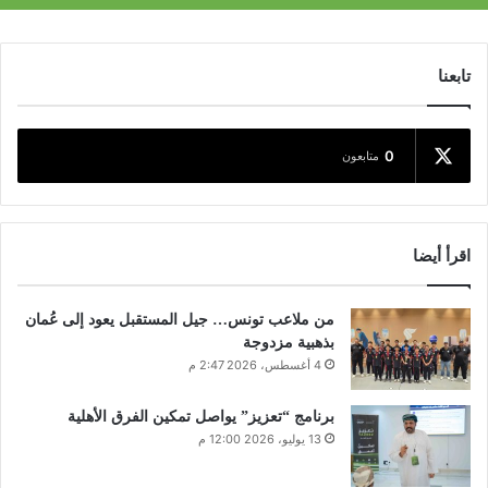
تابعنا
0
متابعون
اقرأ أيضا
من ملاعب تونس… جيل المستقبل يعود إلى عُمان
بذهبية مزدوجة
4 أغسطس، 2026 2:47 م
برنامج “تعزيز” يواصل تمكين الفرق الأهلية
13 يوليو، 2026 12:00 م