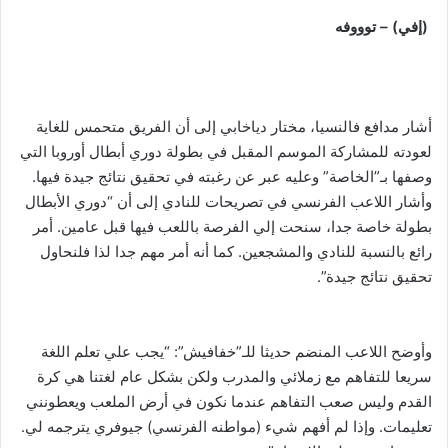
(إفي) – توووفه
أشار مدافع فالنسيا، مختار دياخابي إلى أن الفريق متحمس للغاية
لعودته للمشاركة الموسم المقبل في بطولة دوري أبطال أوروبا التي
وصفها بـ”الخاصة” وعليه عبر عن رغبته في تحقيق نتائج جيدة فيها.
وأشار اللاعب الفرنسي في تصريحات للنادي إلى أن “دوري الأبطال
بطولة خاصة جدا، سنحت إلي الفرصة باللعب فيها قبل عامين. أمر
رائع بالنسبة للنادي والمشجعين. كما أنه أمر مهم جدا لذا فلنحاول
تحقيق نتائج جيدة”.
وأوضح اللاعب المنضم حديثا للـ”خفافيش”: “يجب علي تعلم اللغة
سريعا للتفاهم مع زملائي والمدرب ولكن بشكل عام لغتنا هي كرة
القدم وليس صعب التفاهم عندما نكون في أرض الملعب ويعطونني
تعليمات. وإذا لم أفهم شيء (مواطنه الفرنسي) جيوفري يترجمه لي.