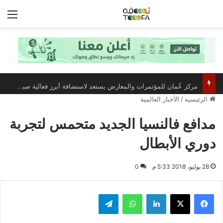
الق
مركز عُمان للمؤتمرات والمعارض يستعد لاستضافة أبرز فعالية صيفية رياضية وترفيهية
الرئيسية
/
الأخبار العالمية
مدافع فالنسيا الجديد متحمس لتجربة
دوري الأبطال
28 يوليو، 2018 5:33 م
0
فيسبوك
‫X
لينكدإن
واتساب
تيلقرام