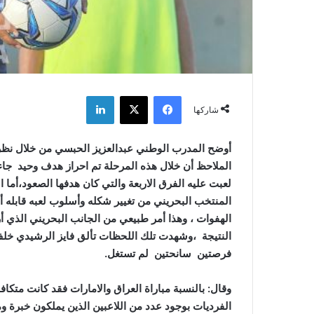
فيسبوك
‫X
لينكدإن
شاركها
أوضح المدرب الوطني عبدالعزيز الحبسي من خلال نظرة 
الملاحظ أن خلال هذه المرحلة تم احراز هدف وحيد جاء
لعبت عليه الفرق الاربعة والتي كان هدفها الصعود،أما ا
المنتخب البحريني من تغيير شكله وأسلوب لعبه قابله
الهفوات ، وهذا أمر طبيعي من الجانب البحريني الذي أ
النتيجة ،وشهدت تلك اللحظات تألق فايز الرشيدي خلف
فرصتين سانحتين لم تستغل.
وقال: بالنسبة مباراة العراق والامارات فقد كانت متكا
الفرديات بوجود عدد من اللاعبين الذين يملكون خبرة