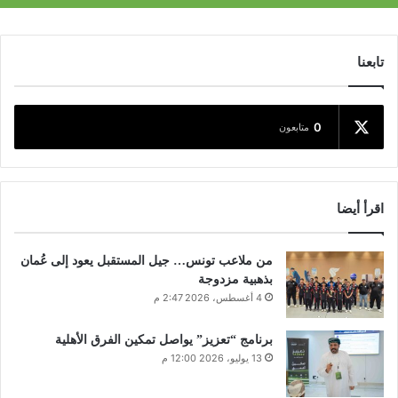
تابعنا
0
متابعون
اقرأ أيضا
من ملاعب تونس… جيل المستقبل يعود إلى عُمان
بذهبية مزدوجة
4 أغسطس، 2026 2:47 م
برنامج “تعزيز” يواصل تمكين الفرق الأهلية
13 يوليو، 2026 12:00 م