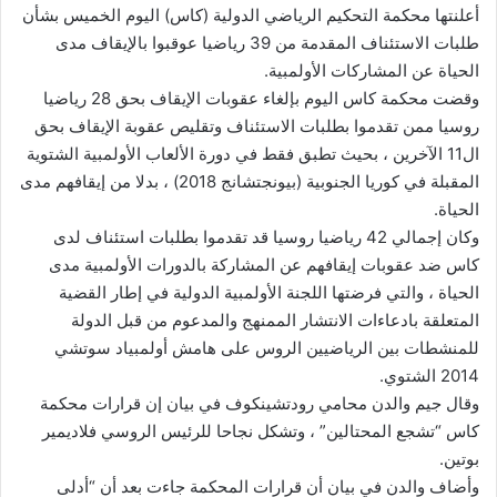
أعلنتها محكمة التحكيم الرياضي الدولية (كاس) اليوم الخميس بشأن
طلبات الاستئناف المقدمة من 39 رياضيا عوقبوا بالإيقاف مدى
الحياة عن المشاركات الأولمبية.
وقضت محكمة كاس اليوم بإلغاء عقوبات الإيقاف بحق 28 رياضيا
روسيا ممن تقدموا بطلبات الاستئناف وتقليص عقوبة الإيقاف بحق
ال11 الآخرين ، بحيث تطبق فقط في دورة الألعاب الأولمبية الشتوية
المقبلة في كوريا الجنوبية (بيونجتشانج 2018) ، بدلا من إيقافهم مدى
الحياة.
وكان إجمالي 42 رياضيا روسيا قد تقدموا بطلبات استئناف لدى
كاس ضد عقوبات إيقافهم عن المشاركة بالدورات الأولمبية مدى
الحياة ، والتي فرضتها اللجنة الأولمبية الدولية في إطار القضية
المتعلقة بادعاءات الانتشار الممنهج والمدعوم من قبل الدولة
للمنشطات بين الرياضيين الروس على هامش أولمبياد سوتشي
2014 الشتوي.
وقال جيم والدن محامي رودتشينكوف في بيان إن قرارات محكمة
كاس “تشجع المحتالين” ، وتشكل نجاحا للرئيس الروسي فلاديمير
بوتين.
وأضاف والدن في بيان أن قرارات المحكمة جاءت بعد أن “أدلى