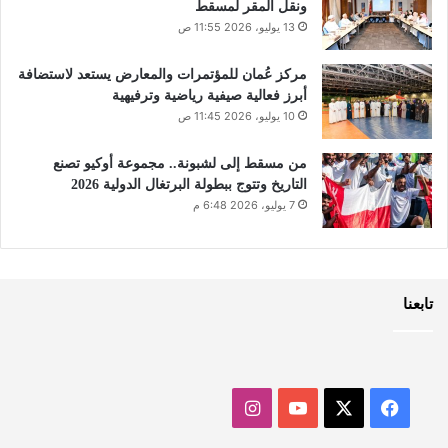
ونقل المقر لمسقط
13 يوليو، 2026 11:55 ص
مركز عُمان للمؤتمرات والمعارض يستعد لاستضافة
أبرز فعالية صيفية رياضية وترفيهية
10 يوليو، 2026 11:45 ص
من مسقط إلى لشبونة.. مجموعة أوكيو تصنع
التاريخ وتتوج ببطولة البرتغال الدولية 2026
7 يوليو، 2026 6:48 م
تابعنا
‫X
فيسبوك
‫YouTube
انستقرام