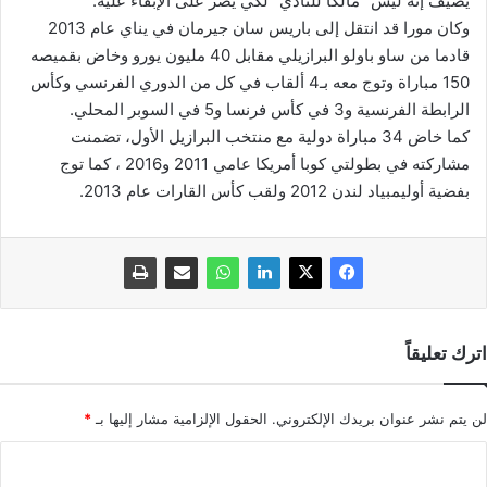
يضيف إنه ليس “مالكا للنادي” لكي يصر على الإبقاء عليه.
وكان مورا قد انتقل إلى باريس سان جيرمان في يناي عام 2013
قادما من ساو باولو البرازيلي مقابل 40 مليون يورو وخاض بقميصه
150 مباراة وتوج معه بـ4 ألقاب في كل من الدوري الفرنسي وكأس
الرابطة الفرنسية و3 في كأس فرنسا و5 في السوبر المحلي.
كما خاض 34 مباراة دولية مع منتخب البرازيل الأول، تضمنت
مشاركته في بطولتي كوبا أمريكا عامي 2011 و2016 ، كما توج
بفضية أوليمبياد لندن 2012 ولقب كأس القارات عام 2013.
اترك تعليقاً
لن يتم نشر عنوان بريدك الإلكتروني.
الحقول الإلزامية مشار إليها بـ
*
ا