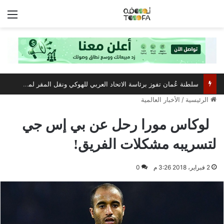
الق
سلطنة عُمان تفوز برئاسة الاتحاد العربي للهوكي ونقل المقر لمسقط
الرئيسية
/
الأخبار العالمية
لوكاس مورا رحل عن بي إس جي
لتسريبه مشكلات الفريق!
2 فبراير، 2018 3:26 م
0