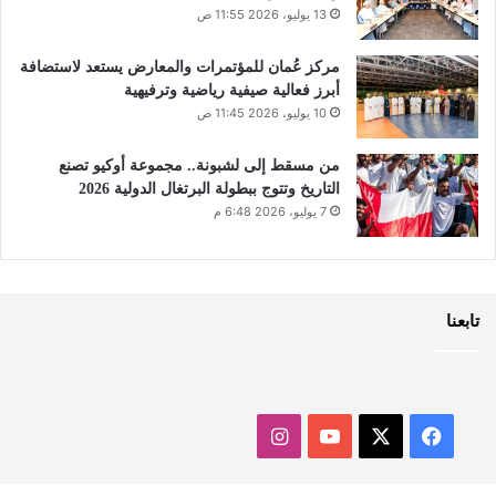
13 يوليو، 2026 11:55 ص
مركز عُمان للمؤتمرات والمعارض يستعد لاستضافة
أبرز فعالية صيفية رياضية وترفيهية
10 يوليو، 2026 11:45 ص
من مسقط إلى لشبونة.. مجموعة أوكيو تصنع
التاريخ وتتوج ببطولة البرتغال الدولية 2026
7 يوليو، 2026 6:48 م
تابعنا
‫X
فيسبوك
‫YouTube
انستقرام