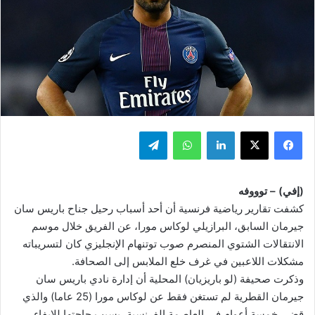
فيسبوك
‫X
لينكدإن
واتساب
تيلقرام
(إفي) – توووفه
كشفت تقارير رياضية فرنسية أن أحد أسباب رحيل جناح باريس سان
جيرمان السابق، البرازيلي لوكاس مورا، عن الفريق خلال موسم
الانتقالات الشتوي المنصرم صوب توتنهام الإنجليزي كان لتسريباته
مشكلات اللاعبين في غرف خلع الملابس إلى الصحافة.
وذكرت صحيفة (لو باريزيان) المحلية أن إدارة نادي باريس سان
جيرمان القطرية لم تستغن فقط عن لوكاس مورا (25 عاما) والذي
قضى خمسة أعوام في العاصمة الفرنسية، بسبب حاجتها للإيفاء