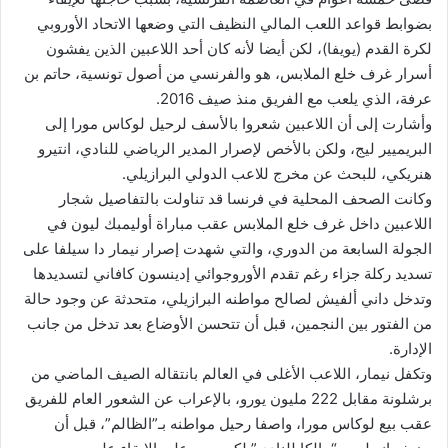
بضوابط قواعد اللعب المالي النظيف التي وضعها الاتحاد الأوروبي
لكرة القدم (يويفا)، لكن أيضا لأنه كان أحد اللاعبين الذين يفشون
أسرار غرف خلع الملابس، هو والفرنسي من أصول تونسية، حاتم بن
عرفة، الذي يلعب مع الفريق منذ صيف 2016.
وأشارت إلى أن اللاعبين شعروا بالأسف لرحيل لوكاس مورا إلى
البريميير ليج، ولكن بالأخص لإصرار المدير الرياضي للنادي، انتيرو
هنريكي، للبحث عن مخرج للاعب الدولي البرازيلي.
وكانت الصحف المحلية في فرنسا قد تناولت بالتفاصيل شجار
اللاعبين داخل غرف خلع الملابس عقب مباراة أوليمبك ليون في
الجولة السابعة من الدوري، والتي شهدت إصرار نيمار دا سيلفا على
تسديد ركلة جزاء رغم تقدم الأوروجوائي إدينسون كافاني لتسديدها
وتدخل داني ألفيش لصالح مواطنه البرازيلي، متحدثة عن وجود حالة
من الفتور بين النجمين، قبل أن تتحسن الأوضاع بعد تدخل من جانب
الإدارة.
وتكفل نيمار، اللاعب الأغلى في العالم بانتقاله الصيف الماضي من
برشلونة مقابل 222 مليون يورو، بالإعراب عن الشعور العام للفريق
عقب بيع لوكاس مورا، واصفا رحيل مواطنه بـ”الظالم”، قبل أن