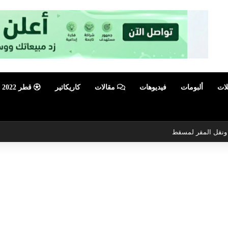
لات
ألبومات
فيديوهات
مقالات
كاريكاتير
قطر 2022
ي ونقل المقر لمسقط