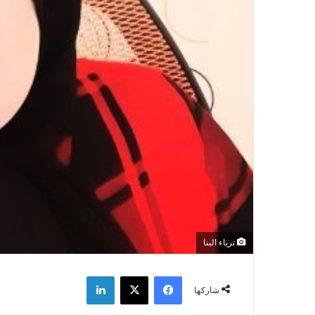
ترياء البنا
فيسبوك
‫X
لينكدإن
شاركها