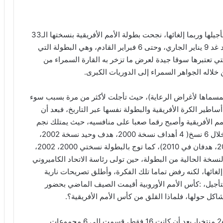
رغم الجدل الذي أحيط بها، ومطالبة بعض أندية أوروبا بتأجيلها وربما إلغائها، نجحت بطولة الأمم الأفريقية بنسختها الـ33
في إعادة التنفس والظهور للنور، لتنطلق منافساتها بعد غد 9 يناير الجاري، وحتى 6 فبراير القادم، وهي البطولة التي
التي تعتبرها سوقا جيدة لعرض ما تزخر به القارة السمراء من
اله الجواهر السمراء إلى الدوريات الكبرى.
ي كانت مقررة في 2021(واحتفظت بمسماها لأغراض الرعاية)، حيث تأجلت لأكثر من مرة بسبب سوء
حة كوفيد 19 مرة أخرى، لأحد أساطير الكرة الأفريقية والبطولة نفسها عبر التاربخ، فبعد أن
م الأفريقية وأصبح رقما صعبا على منافسيه، حيث يمتلك نجم
برشلونة الأسبق رقما لا زال صامدا حتى الآن 18 هدفا خلال 6 نسخ( 4 أهداف نسخة 2000، هدف وحيد نسخة 2002،
هدف وحيد 2004، 5 أهداف في 2006، ومثلها في 2008، هدفان في 2010)، كما توج بالبطولة نسختي 2000، 2002،
لنسخة الحالية من البطولة، حين تولى رئاسة الاتحاد الكاميروني
إلغائها، لكنه رفض تماما تلك الفكرة، وأطلق تصريحات نارية
لتأجيل، :كأس الأمم الأوروبية أقيمت الصيف الماضي بحضور
اكل حولها، فلماذا القلق من كأس الأمم الأفريقية؟.
ويشارك في هذه النسخة، وللمرة الثانية على التوالي 24 منتخبا، بعد أن كانت 16 فقط، قسمت إلى 6 مجموعات