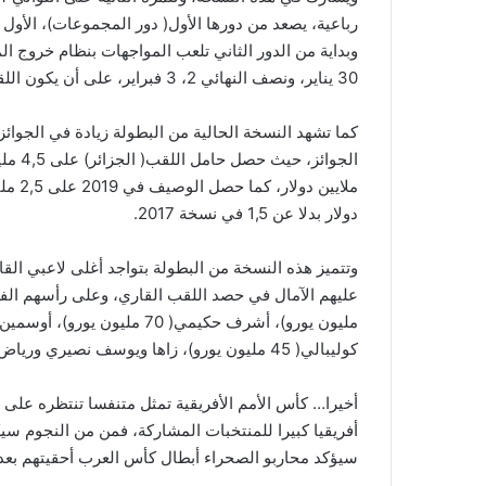
30 يناير، ونصف النهائي 2، 3 فبراير، على أن يكون اللقاء الختامي للعرس الأفريقي الأبرز 6 فبراير.
دولار بدلا عن 1,5 في نسخة 2017.
وتتميز هذه النسخة من البطولة بتواجد أغلى لاعبي الق
كوليبالي( 45 مليون يورو)، زاها ويوسف نصيري ورياض محرز( 40 مليون يورو).
أخيرا… كأس الأمم الأفريقية تمثل متنفسا تنتظره على 
أفريقيا كبيرا للمنتخبات المشاركة، فمن من النجوم سيكو
سيؤكد محاربو الصحراء أبطال كأس العرب أحقيتهم بعد