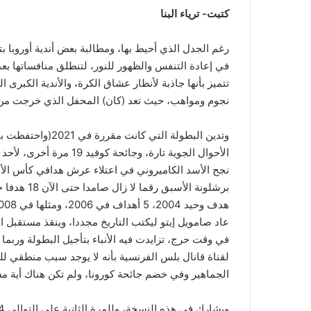
كتبت- ترياء البنا
تتميز بأنها جاذبة لأنظار عشاق الكرة، والأندية الكبرى 
نجوم ومواهب، حيث تعد (كان) المحفل الذي خرجت من خل
وتدين البطولة الت
الأحوال الجوية تارة، وجائ
نجح الأسد الكاميروني في اعتلاء عرش هدافي كأس الأم
عاد صامويل إيتو ليكتب التاريخ مجددا، وينقذ مستقبل ا
في وقت حرج، تزايدت فيه الأنباء بتأجيل البطولة وربما 
لقناة قانال بلس الفرنسية بأنه لا يوجد سبب منطقي ل
الجماهير وفي خضم جائحة كورونا، ولم تكن هناك أية مش