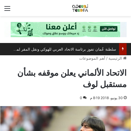
الق
سلطنة عُمان تفوز برئاسة الاتحاد العربي للهوكي ونقل المقر لمسقط
الرئيسية
/
أهم الموضوعات
الاتحاد الألماني يعلن موقفه بشأن
مستقبل لوف
30 يونيو، 2018 8:19 م
0