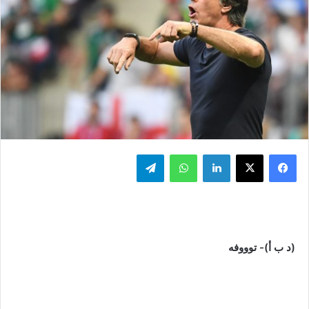
فيسبوك
‫X
لينكدإن
واتساب
تيلقرام
(د ب أ)- توووفه