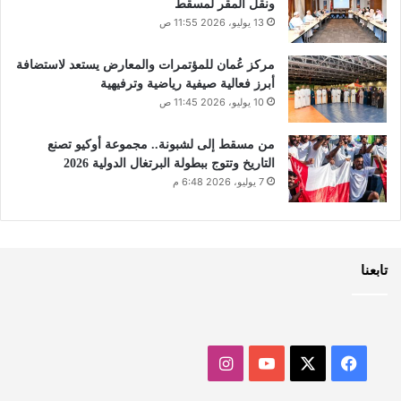
ونقل المقر لمسقط
13 يوليو، 2026 11:55 ص
مركز عُمان للمؤتمرات والمعارض يستعد لاستضافة
أبرز فعالية صيفية رياضية وترفيهية
10 يوليو، 2026 11:45 ص
من مسقط إلى لشبونة.. مجموعة أوكيو تصنع
التاريخ وتتوج ببطولة البرتغال الدولية 2026
7 يوليو، 2026 6:48 م
تابعنا
‫X
فيسبوك
‫YouTube
انستقرام