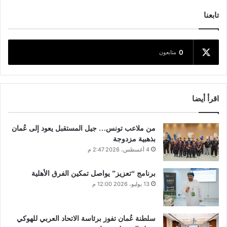
تابعنا
0
متابعون
اقرأ أيضا
من ملاعب تونس… جيل المستقبل يعود إلى عُمان
بذهبية مزدوجة
4 أغسطس، 2026 2:47 م
برنامج “تعزيز” يواصل تمكين الفرق الأهلية
13 يوليو، 2026 12:00 م
سلطنة عُمان تفوز برئاسة الاتحاد العربي للهوكي