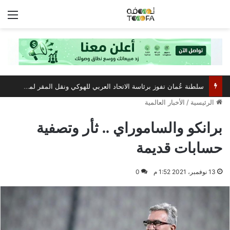
الق
سلطنة عُمان تفوز برئاسة الاتحاد العربي للهوكي ونقل المقر لمسقط
الرئيسية
/
الأخبار العالمية
برانكو والساموراي .. ثأر وتصفية
حسابات قديمة
13 نوفمبر، 2021 1:52 م
0