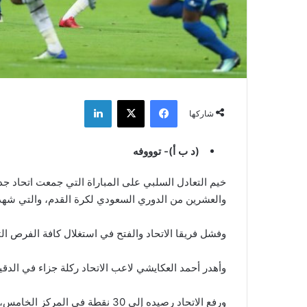
فيسبوك
‫X
لينكدإن
شاركها
(د ب أ)- توووفه
خيم التعادل السلبي على المباراة التي جمعت اتحاد جد
والعشرين من الدوري السعودي لكرة القدم، والتي شهدت أيض
وفشل فريقا الاتحاد والفتح في استغلال كافة الفرص ال
وأهدر أحمد العكايشي لاعب الاتحاد ركلة جزاء في الدقيقة 
ورفع الاتحاد رصيده إلى 30 نقطة في