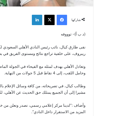
فيسبوك
‫X
لينكدإن
شاركها
(د ب أ)- توووفه
نفى طارق كيال، نائب رئيس النادي الأهلي السعودي لك
ريبروف، على خلفية تراجع نتائج ومستوى الفريق في بط
وتعادل الأهلي بهدف لمثله مع الفيحاء في الجولة الماضي
وحامل اللقب، إلى 4 نقاط قبل 5 جولات من النهاية.
وطالب كيال، في تصريحاته، من كافة وسائل الإعلام بال
مشيرا إلى أن الجميع يمتلك حق الحديث عن الأهلي، لكن
وأضاف :”لدينا مركز إعلامي رسمي، نصدر ونعلن من خلال
المزيد من الاستقرار داخل النادي”.