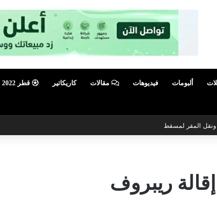
لات
ألبومات
فيديوهات
مقالات
كاريكاتير
قطر 2022
ي ونقل المقر لمسقط
إقالة ريبروف