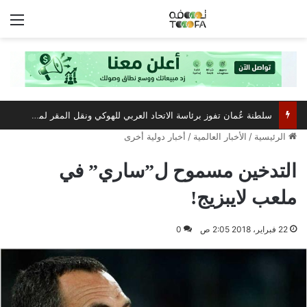
الق
سلطنة عُمان تفوز برئاسة الاتحاد العربي للهوكي ونقل المقر لمسقط
الرئيسية
/
الأخبار العالمية
/
أخبار دولية أخرى
التدخين مسموح ل”ساري” في
ملعب لايبزيج!
22 فبراير، 2018 2:05 ص
0