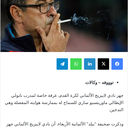
فيسبوك
‫X
لينكدإن
واتساب
تيلقرام
توووفه – وكالات
جهز نادي لايبزيج الألماني لكرة القدم، غرفة خاصة لمدرب نابولي
الإيطالي ماوريتسيو ساري للسماح له بممارسة هوايته المفضلة وهي
التدخين.
وذكرت صحيفة “بيلد” الألمانية الأربعاء، أن نادي لايبزيج الألماني جهز