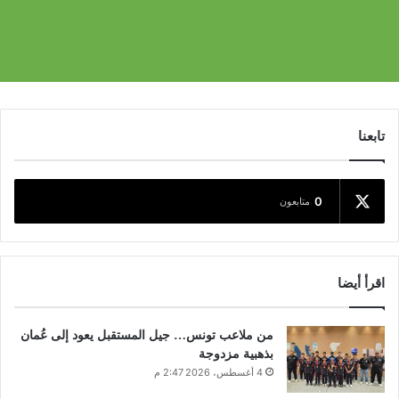
تابعنا
0
متابعون
اقرأ أيضا
من ملاعب تونس… جيل المستقبل يعود إلى عُمان
بذهبية مزدوجة
4 أغسطس، 2026 2:47 م