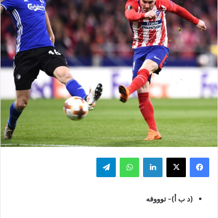
فيسبوك
‫X
لينكدإن
واتساب
تيلقرام
(د ب أ)- توووفه