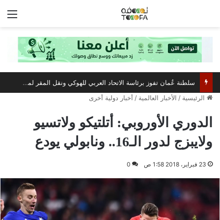
الق
مركز عُمان للمؤتمرات والمعارض يستعد لاستضافة أبرز فعالية صيفية رياضية وترفيهية
الرئيسية
/
الأخبار العالمية
/
أخبار دولية أخرى
الدوري الأوروبي: أتلتيكو ولاتسيو
ولايبزج لدور الـ16.. ونابولي يودع
23 فبراير، 2018 1:58 ص
0