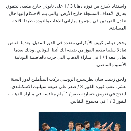
واستفاد لايبزج من فوزه ذهابا 3 / 1 على نابولي خارج ملعبه، ليتفوق
بفارق الأهداف المسجلة خارج الأرض، والتي يتم الاحتكام إليها حال
تعادل الفريقين في مجموع مباراتي الذهاب والعودة، طبقا للائحة
المسابقة.
وحجز دينامو كييف الأوكراني مقعده في الدور المقبل، بعدما اقتنص
تعادلا سلبيا بطعم الفوز من ضيفه أيك أثينا اليوناني، وذلك بعدما
تعادل معه 1 / 1 في مباراة الذهاب التي جرت بالعاصمة اليونانية
الأسبوع الماضي.
ولحق زينيت سان بطرسبرج الروسي بركب المتأهلين لدور الستة
عشر، عقب فوزه الكبير 3 / صفر على ضيفه سيلتيك الاسكتلندي،
لينجح في تعويض خسارته صفر / 1 أمام منافسه في مباراة الذهاب،
ليفوز 3 / 1 في مجموع اللقائين.