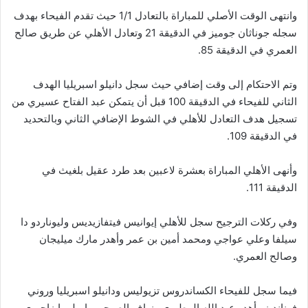
وانتهى الوقت الأصلي للمباراة بالتعادل 1/1 حيث تقدم الفيحاء بهدف
سجله جوناثان جوميز في الدقيقة 21 وتعادل الأهلي عن طريق صالح
العمري في الدقيقة 85.
وتم الاحتكام إلى وقت إضافي حيث سجل دانيلو اسبريليا الهدف
الثاني للفيحاء في الدقيقة 100 قبل أن يتمكن عبد الفتاح عسيري من
تسجيل هدف التعادل للأهلي في الشوط الإضافي الثاني وبالتحديد
في الدقيقة 109.
وأنهى الأهلي المباراة بعشرة لاعبين بعد طرد عقيل بلغيث في
الدقيقة 111.
وفي ركلات الترجيح سجل للأهلي إيوانيس فيتفازيديس وليوناردو دا
سيلفا وعلي عواجي ومحمد أمين بن عمر وأهدر مارك ميليجان
وصالح العمري.
فيما سجل للفيحاء الكساندروس تزيوليس ودانيلو اسبريليا وروني
فرنانديز وأهدر عبد الله المطيري ونواف الصبحي وإميليو إيزاجيري