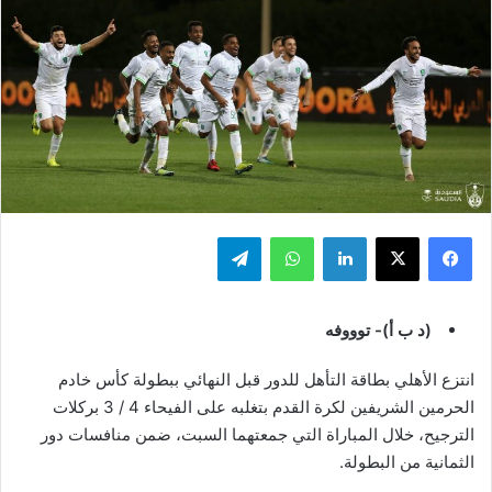
فيسبوك
‫X
لينكدإن
واتساب
تيلقرام
(د ب أ)- توووفه
انتزع الأهلي بطاقة التأهل للدور قبل النهائي ببطولة كأس خادم
الحرمين الشريفين لكرة القدم بتغلبه على الفيحاء 4 / 3 بركلات
الترجيح، خلال المباراة التي جمعتهما السبت، ضمن منافسات دور
الثمانية من البطولة.