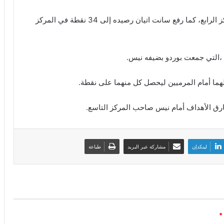
ورفع ليون رصيده إلى 50 نقطة وعزز تواجده في المركز الرابع، كما رفع سانت اتيان رصيده إلى 34 نقطة في المركز
اة ،التي جمعت بوردو بضيفه نيس.
هما أمام المرميين ليحصل كل منهما على نقطة.
لينكدإن
مشاركة عبر البريد
طباعة
*