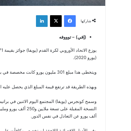
فيسبوك
‫X
لينكدإن
شاركها
(إفي) – توووفه
(يورو 2020).
ويتخطى هذا مبلغ 301 مليون يورو كانت مخصصة في بطولة يورو 2016 التي احتضنتها فرنسا.
وبهذه الطريقة قد ترتفع قيمة المبلغ الذي يحصل عليه البطل في نسخة 2020 من 27 مليون
وسمح كونجرس (يويفا) المجتمع اليوم الاثنين في برات
ألف يورو عن التعادل في نفس الدور.
وفي الأدوار الاقصائية اللاحقة لن تخصص مكافأت على 