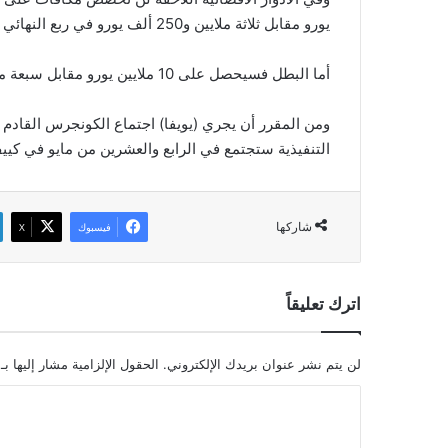
يورو مقابل ثلاثة ملايين و250 ألف يورو في ربع النهائي وخمسة ملايين يورو في نصف النهائي.
أما البطل فسيحصل على 10 ملايين يورو مقابل سبعة ملايين يورو للوصيف.
التنفيذية ستجتمع في الرابع والعشرين من مايو في كيي
شاركها
فيسبوك
‫X
اترك تعليقاً
لن يتم نشر عنوان بريدك الإلكتروني.
الحقول الإلزامية مشار إليها بـ
ا
ل