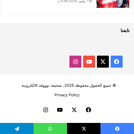
7 يوليو، 2026 6:48 م
تابعنا
‫X
فيسبوك
‫YouTube
انستقرام
© جميع الحقوق محفوظة 2026, صحيفة توووفة الالكترونية
Privacy Policy
فيسبوك
‫X
‫YouTube
انستقرام