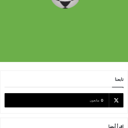
تابعنا
0
متابعون
اقرأ أيضا