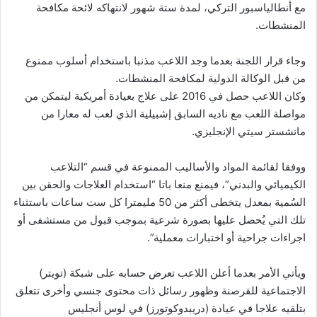
مع أنطالياسبور التركي، لمدة ستة شهور لانتهاكه لائحة مكافحة
المنشطات.
وجاء قرار اللجنة بعدما وجد اللاعب مذنبا باستخدام أسلوب ممنوع
من قبل الوكالة الدولية لمكافحة المنشطات.
وكان اللاعب حصل في 2016 على علاج بعيادة أمريكية ليتمكن من
مواصلة اللعب مع ناديه السابق إشبيلية الذي لعب له معارا من
مانشستر سيتي الإنجليزي.
ووفقا لقائمة المواد والأساليب الممنوعة في قسم “التلاعب
الكيميائي والبدني”، فيمنع منعا باتا “استخدام العلاجات والحقن بين
السُمية بمعدل يتخطى أكثر من 50 مليمترا كل ست ساعات باستثناء
تلك التي يُحصل عليها بصورة شرعية بموجب قبول من مستشفى أو
اجراءات جراحية أو اختبارات معملية”.
ويأتي الأمر بعدما أعلن اللاعب تعرض حسابه على شبكة (تويتر)
الاجتماعية للقرصنة وظهور رسائل ذات محتوى جنسي وأخرى تتعلق
بتلقيه علاجا في عيادة (دريبدوكوتورز) في لوس أنجليس