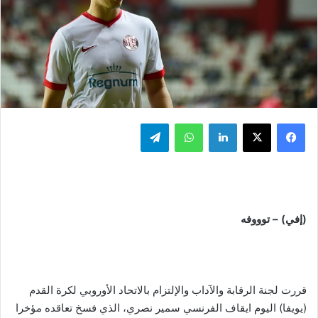
فيسبوك
‫X
لينكدإن
واتساب
تيلقرام
(إفي) – توووفه
قررت لجنة الرقابة والآداب والإلتزام بالاتحاد الأوروبي لكرة القدم
(يويفا) اليوم ايقاف الفرنسي سمير نصري، الذي فسخ تعاقده مؤخرا