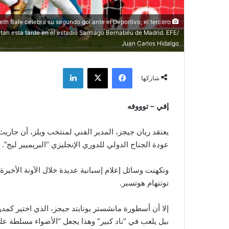
th Bale celebra su segundo gol ante el Deportivo, el tercero
utan esta tarde en el estadio Santiago Bernabéu de Madrid. EFE/
Juan Carlos Hidalgo
فيسبوك
‫X
لينكدإن
شاركها
إفي – توووفه
يعتقد ريان جيجز، المدير الفني لمنتخب ويلز، أن جاريث
عودة الجناح الدولي للدوري الإنجليزي “البريميير ليج”.
توتنهام هوتسبر.
بيل يلعب في “ناد كبير” وهذا يجعل “الأضواء مسلطة عليه