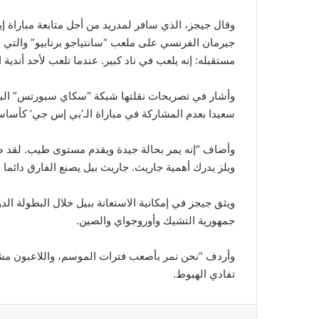
وقال جيجز، الذي سافر لمدريد من أجل متابعة مباراة إ
مستقبله: إنه يلعب في ناد كبير. عندما تلعب لأحد أندية
وأشار في تصريحات نقلتها شبكة “سكاي سبورتس” البريط
سعيدا بعدم المشاركة في مباراة الـ’بي إس جي’ كأساسي،
وأضاف “إنه يمر بحالة جيدة ويقدم مستوى طيب. لقد ص
ويلز يدرك أهمية جاريث. جاريث بيل يصنع الفارق دائما 
جمهورية التشيك وأوروجواي والصين.
وأردف “نحن نمر بأصعب فترات الموسم، واللاعبون مشغ
تفادي الهبوط.