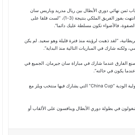
ياب ثمن نهائي دوري الأبطال بين ريال مدريد وباريس سان
جيرمان الفرنسي على ملعب “سانتياجو برنابيو” والتي انتهت بفوز الفريق الملكي بنتيجة (3-1)، “لست قلقا على
 الصفوة، فالأضواء تكون مسلطة عليك دائما”.
انية، “لقد ذهبت لرؤيته منذ فترة قليلة وهو سعيد. لم يكن
 ولكنه شارك في المباريات التالية منذ البداية”.
نع الفارق عندما شارك في مباراة سان جيرمان. الجميع في
عندما يكون في حالته”.
ويثق جيجز في إمكانية الاستعانة ببيل خلال البطولة الدولية الودية “China Cup” التي يشارك فيها منتخب ويلز مع
ولون في بطولة دوري الأبطال وينافسون على الألقاب أو