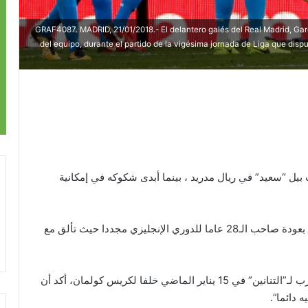
GRAF4087. MADRID, 21/01/2018.- El delantero galés del Real Madrid, Gare
del equipo, durante el partido de la vigésima jornada de Liga que disp
 بيل “سعيد” في ريال مدريد ، بينما أبدى شكوكه في إمكانية
وتكهنت وسائل إعلام إسبانية عديدة خلال الآونة الأخيرة بعودة صاحب الـ28 عاما للدوري الإنجليزي مجددا حيث تألق مع
إلا أن أسطورة مانشستر يونايتد جيجز، الذي اختير كمدرب لـ”التنانين” في 15 يناير الماضي خلفا لكريس كولمان، أكد أن
 دائما”.