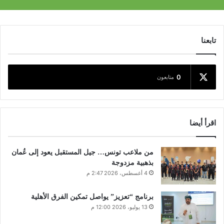
تابعنا
0
متابعون
اقرأ أيضا
من ملاعب تونس… جيل المستقبل يعود إلى عُمان
بذهبية مزدوجة
4 أغسطس، 2026 2:47 م
برنامج “تعزيز” يواصل تمكين الفرق الأهلية
13 يوليو، 2026 12:00 م