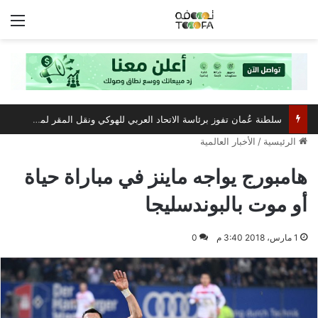
الق
مركز عُمان للمؤتمرات والمعارض يستعد لاستضافة أبرز فعالية صيفية رياضية وترفيهية
الرئيسية
/
الأخبار العالمية
هامبورج يواجه ماينز في مباراة حياة
أو موت بالبوندسليجا
1 مارس، 2018 3:40 م
0