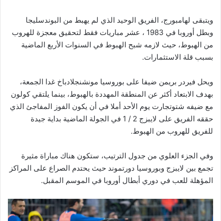
ويتبقى لهامبورج، الفريق الوحيد الذي لم يهبط من البوندسليجا
وبطل أوروبا في 1983 ، عشر مباريات فقط لتحقيق معجزة للهروب
من الهبوط، حيث لازمه شبح الهبوط في السنوات الأربع الماضية
بسبب قلة الاستثمارات.
ويحل فيردر بريمن ضيفا على بوروسيا مونشنجلادباخ غدا الجمعة،
بهدف الابتعاد أكثر عن المنطقة المهددة بالهبوط، بينما يلتقي كولون
مع ضيفه شتوتجارت يوم الأحد أملا في أن يكون الفوز المفاجئ الذي
حققه الفريق على لايبزج 2 / 1 في الجولة الماضية بداية جيدة
للفريق للهروب من الهبوط.
وفي الجزء العلوي من جدول الترتيب، ستكون هناك مباراة مثيرة
تجمع بين لايبزج وبوروسيا دورتموند حيث يحتدم الصراع على المراكز
المؤهلة للعب في دوري أبطال أوروبا في الموسم المقبل.