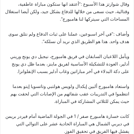
وقال شوارتز هذا الأسبوع :”أعتقد انها ستكون مباراة عاطفية،
وقتالية، حيث نسعى من خلالها للدفاع بشكل جيد، ولكن أيضا استغلال
المساحات التي سيتركها لنا هامبورج”.
وأضاف :”في آخر اسبوعين، عملنا على ثبات الدفاع ولم نتلق سوى
هدف واحد. هذا هو الطريق الذي نريد أن نسلكه”.
ويأمل اللاعبان السابقان في فريق هامبورج، نيجيل دي يونج وريني
أدلير، العودة للتشكيلة الأساسية لفريق ماينز، بعدما ظل دي يونج
على دكة البدلاء في آخر مباراتين وغاب أدلير بسبب الإنفلوانزا.
واستعاد هامبورج ألبين إيكدال ولويس هولتبي وتاتسويا إيتو بعدما
انتظموا في التدريبات عقب شفائهم من الإصابات التي لحقت بهم
حيث يمكن للثلاثي المشاركة في المباراة.
كانت خسارة هامبورج صفر / 1 في الجولة الماضية أمام فيردر بريمن
في ديربي الشمال هي المباراة الحادية عشر على التوالي التي
يفشل فيها الفريق في تحقيق الفوز.