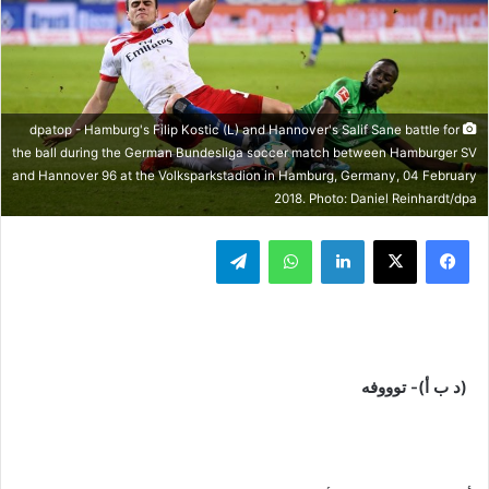
dpatop - Hamburg's Filip Kostic (L) and Hannover's Salif Sane battle for
the ball during the German Bundesliga soccer match between Hamburger SV
and Hannover 96 at the Volksparkstadion in Hamburg, Germany, 04 February
2018. Photo: Daniel Reinhardt/dpa
فيسبوك
‫X
لينكدإن
واتساب
تيلقرام
(د ب أ)-
توووفه