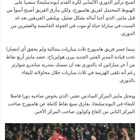
أصبح تركيز الدوري الألماني لكرة القدم (بوندسليجا) منصبا على
الهبوط المحتمل لفريق هامبورج، ولكن مأزق الفريق أصبح أسوأ من
قبل ماينز، الذي أحيا آماله بشكل ضئيل، ويلتقي الفريقين بعد غد
السبت في مباراة حياة أو موت في الجولة الخامسة والعشرين من
الدوري.
بينما خسر فريق هامبورج ثلاث مباريات متتالية ولم يحقق أي انتصارا
تحت قيادة المدير الفني الجديد بيرن هوليرباخ، حصد ماينز أربع نقاط
من آ خر مباراتين له بالدوري بعد ان تمسك بمدربه ساندرو شوارتز
رغم أنه تلقى الهزيمة في ثلاث مباريات خلال محاولاته للبقاء
بالدوري.
ويحتل ماينز المركز السادس عشر، الذي يخوض صاحبه دورا فاصلا
للبقاء في البوندسليجا، بفارق سبع نقاط كاملة عن هامبورج صاحب
المركز الثاني من القاع وكولون صاحب المركز الأخير.