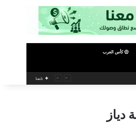
كأس العرب
تابعنا
 دياز