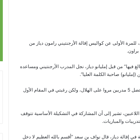
للمرة الأولى عن كواليس إقالة الأرجنتيني رامون دياز من
براون.
غ فيها” من قبل إمليانو دياز، نجل المدرب الأرجنتيني ومساعده
(إمليانو) صاحبة الكلمة العليا”.
وأضاف “إقالة دياز كان أصعب قرار لي، لأنه واحد من أفضل 5 مدربين مروا على الهلال، ولكن رغبتي في المقام الأول
اللاعبين، تشير إلى أن المشاركة في التشكيلة الأساسية تتوقف
دريبات والمباريات.
في إقالة دياز، قال نواف بن سعد “أقسم بالله العظيم لا دخل