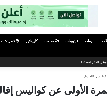
لات
ألبومات
فيديوهات
مقالات
كاريكاتير
قطر 2022
ي ونقل المقر لمسقط
واليس إقالة دياز
رة الأولى عن كواليس إقالة