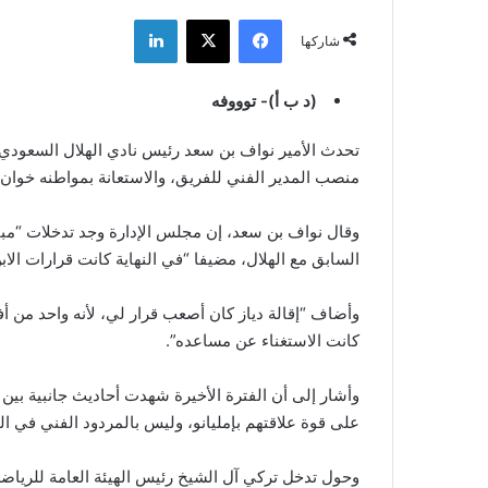
فيسبوك
‫X
لينكدإن
شاركها
(د ب أ)- توووفه
تحدث الأمير نواف بن سعد رئيس نادي الهلال السعودي، 
منصب المدير الفني للفريق، والاستعانة بمواطنه خوان 
وقال نواف بن سعد، إن مجلس الإدارة وجد تدخلات “مبال
السابق مع الهلال، مضيفا “في النهاية كانت قرارات الابن 
كانت الاستغناء عن مساعده”.
وأشار إلى أن الفترة الأخيرة شهدت أحاديث جانبية بين 
على قوة علاقتهم بإمليانو، وليس بالمردود الفني في الت
وحول تدخل تركي آل الشيخ رئيس الهيئة العامة للرياضة 