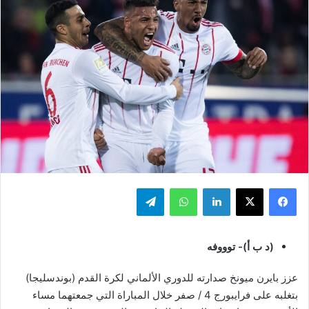
فيسبوك
‫X
لينكدإن
واتساب
تيلقرام
(د ب أ)- توووفه
عزز بايرن ميونخ صدارته للدوري الألماني لكرة القدم (بوندسليجا)
بتغلبه على فرايبورج 4 / صفر خلال المباراة التي جمعتهما مساء