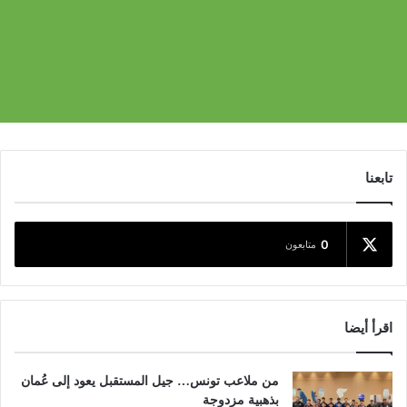
تابعنا
0
متابعون
اقرأ أيضا
من ملاعب تونس… جيل المستقبل يعود إلى عُمان
بذهبية مزدوجة