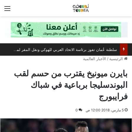
الق
سلطنة عُمان تفوز برئاسة الاتحاد العربي للهوكي ونقل المقر لمسقط
الرئيسية
/
الأخبار العالمية
بايرن ميونيخ يقترب من حسم لقب
البوندسليجا برباعية في شباك
فرايبورج
5 مارس، 2018 12:00 ص
0