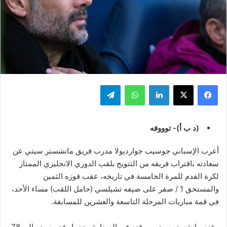
فيسبوك
‫X
لينكدإن
واتساب
تيلقرام
(د ب أ)- توووفه
أعرب الإسباني جوسيب جوارديولا مدرب فريق مانشستر سيتي عن
سعادته باقتراب فريقه من التتويج بلقب الدوري الانجليزي الممتاز
لكرة القدم للمرة الخامسة في تاريخه، عقب فوزه الثمين
والمستحق 1 / صفر على ضيفه تشيلسي (حامل اللقب) مساء الأحد،
في قمة مباريات المرحلة التاسعة والعشرين للمسابقة.
وعزز مانشستر سيتي موقعه في الصدارة، بعدما رفع رصيده إلى 78