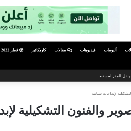
لات
ألبومات
فيديوهات
مقالات
كاريكاتير
قطر 2022
ي ونقل المقر لمسقط
تشكيلية لإبداعات شبابية
وير والفنون التشكيلية لإبد