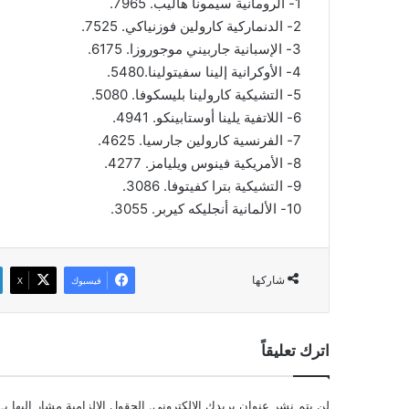
1- الرومانية سيمونا هاليب. 7965.
2- الدنماركية كارولين فوزنياكي. 7525.
3- الإسبانية جاربيني موجوروزا. 6175.
4- الأوكرانية إلينا سفيتولينا.5480.
5- التشيكية كارولينا بليسكوفا. 5080.
6- اللاتفية يلينا أوستابينكو. 4941.
7- الفرنسية كارولين جارسيا. 4625.
8- الأمريكية فينوس ويليامز. 4277.
9- التشيكية بترا كفيتوفا. 3086.
10- الألمانية أنجليكه كيربر. 3055.
شاركها
فيسبوك
‫X
اترك تعليقاً
لن يتم نشر عنوان بريدك الإلكتروني.
الحقول الإلزامية مشار إليها بـ