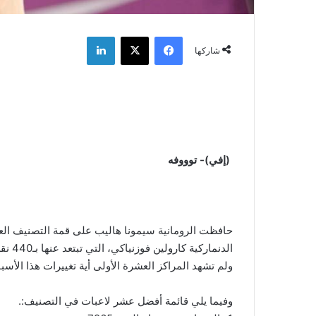
فيسبوك
‫X
لينكدإن
شاركها
(إفي)- توووفه
حافظت الرومانية سيمونا هاليب على قمة التصنيف العال
الدنماركية كارولين فوزنياكي، التي تبتعد عنها بـ440 نقطة فقط.
ولم تشهد المراكز العشرة الأولى أية تغييرات هذا الأسبو
وفيما يلي قائمة أفضل عشر لاعبات في التصنيف:.